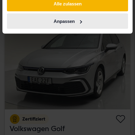
Alle zulassen
105 000 SEK
Startpreis
Mit Finanzierung
895 SEK/Monat
Anpassen
Montag
23 Gebote
Zertifiziert
Volkswagen Golf