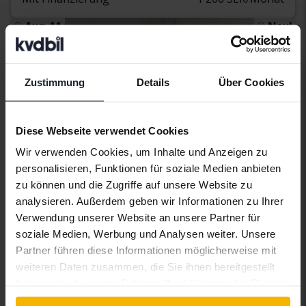
Aug. 11
Neu!
Zustimmung
Details
Über Cookies
Diese Webseite verwendet Cookies
Wir verwenden Cookies, um Inhalte und Anzeigen zu
personalisieren, Funktionen für soziale Medien anbieten
zu können und die Zugriffe auf unsere Website zu
analysieren. Außerdem geben wir Informationen zu Ihrer
Verwendung unserer Website an unsere Partner für
Getestet
soziale Medien, Werbung und Analysen weiter. Unsere
Volkswagen Golf
Partner führen diese Informationen möglicherweise mit
weiteren Daten zusammen, die Sie ihnen bereitgestellt
VIII TGI 5dr
haben oder die sie im Rahmen Ihrer Nutzung der Dienste
2023
14 900 Kilometer
Methan
gesammelt haben.
Åkersberga (Runö)