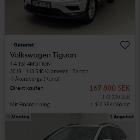
Getestet
Volkswagen Tiguan
1.4 TSI 4MOTION
2018
143 540 Kilometer
Benzin
Åkersberga (Runö)
167 800 SEK
Direkt kaufen
173 900 SEK
Mit Finanzierung
1 430 SEK/Monat
Montag
1 Angebot