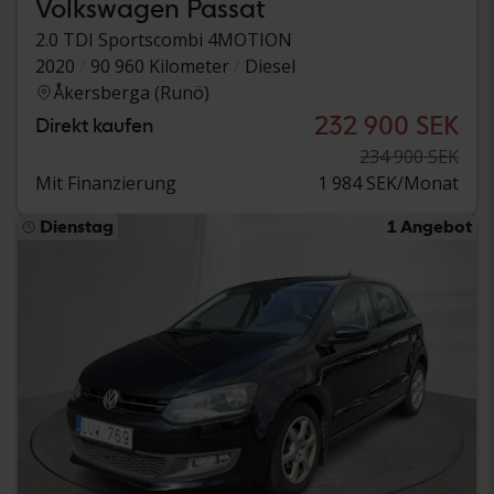
Volkswagen Passat
2.0 TDI Sportscombi 4MOTION
2020
90 960 Kilometer
Diesel
Åkersberga (Runö)
232 900 SEK
Direkt kaufen
234 900 SEK
Mit Finanzierung
1 984 SEK/Monat
Dienstag
1 Angebot