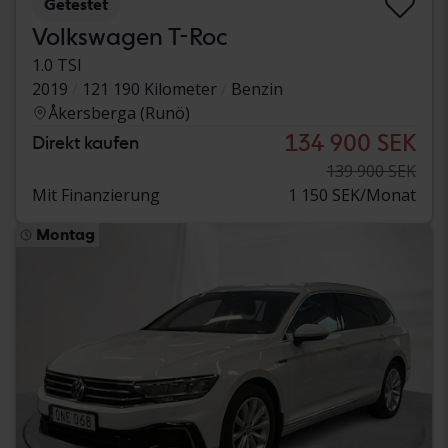
Getestet
Volkswagen T-Roc
1.0 TSI
2019
121 190 Kilometer
Benzin
Åkersberga (Runö)
134 900 SEK
Direkt kaufen
139 900 SEK
Mit Finanzierung
1 150 SEK/Monat
Montag