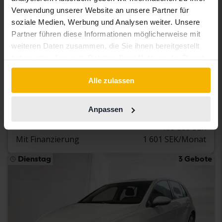
Verwendung unserer Website an unsere Partner für
soziale Medien, Werbung und Analysen weiter. Unsere
Partner führen diese Informationen möglicherweise mit
Getestet
weiteren Daten zusammen, die Sie ihnen bereitgestellt
haben oder die sie im Rahmen Ihrer Nutzung der Dienste
Volkswagen T-Cross
gesammelt haben.
1.0 TSI
Alle zulassen
2020
61 510 Kilometer
Benzin
Åkersberga (Runö)
Anpassen
187 900 SEK
Direkt kaufen
189 800 SEK
Mit Finanzierung
1 601 SEK/Monat
Dienstag
3 Gebote