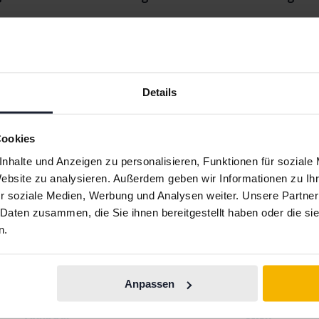
en ID.4
Volkswagen Polo
Volkswagen 
Details
Cookies
nhalte und Anzeigen zu personalisieren, Funktionen für soziale
Automarken
Website zu analysieren. Außerdem geben wir Informationen zu I
r soziale Medien, Werbung und Analysen weiter. Unsere Partner
 Daten zusammen, die Sie ihnen bereitgestellt haben oder die s
Ferrari
Maserati
n.
Fiat
Mazda
Ford
Mercedes
Anpassen
Honda
MG