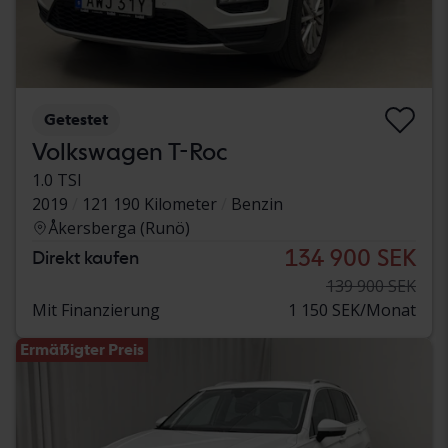
Getestet
Volkswagen T-Roc
1.0 TSI
2019
121 190 Kilometer
Benzin
Åkersberga (Runö)
134 900 SEK
Direkt kaufen
139 900 SEK
Mit Finanzierung
1 150 SEK/Monat
Ermäßigter Preis