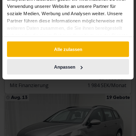
Verwendung unserer Website an unsere Partner für
soziale Medien, Werbung und Analysen weiter. Unsere
Partner führen diese Informationen möglicherweise mit
Zertifiziert
weiteren Daten zusammen, die Sie ihnen bereitgestellt
haben oder die sie im Rahmen Ihrer Nutzung der Dienste
Volkswagen Passat
gesammelt haben.
2.0 TDI Sportscombi 4MOTION
Alle zulassen
2020
90 960 Kilometer
Diesel
Åkersberga (Runö)
Anpassen
232 900 SEK
Direkt kaufen
234 900 SEK
Mit Finanzierung
1 984 SEK/Monat
Aug. 13
19 Gebote