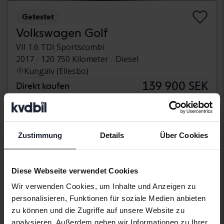
Getestet
Volkswagen Golf
VII 1.6 TDI Sportscombi
2017
120 750 Kilometer
Diesel
Kungälv (Ellesbo)
139 900 SEK
Direkt kaufen
Mit Finanzierung
1 192 SEK/Monat
Ermäßigter Preis
Zustimmung
Details
Über Cookies
Diese Webseite verwendet Cookies
Wir verwenden Cookies, um Inhalte und Anzeigen zu
personalisieren, Funktionen für soziale Medien anbieten
zu können und die Zugriffe auf unsere Website zu
analysieren. Außerdem geben wir Informationen zu Ihrer