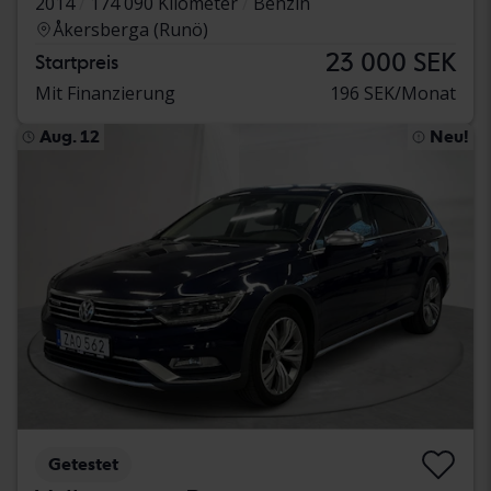
2014
174 090 Kilometer
Benzin
Åkersberga (Runö)
23 000 SEK
Startpreis
Mit Finanzierung
196 SEK/Monat
Aug. 12
Neu!
Getestet