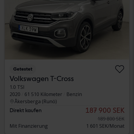
Getestet
Volkswagen T-Cross
1.0 TSI
2020
61 510 Kilometer
Benzin
Åkersberga (Runö)
187 900 SEK
Direkt kaufen
189 800 SEK
Mit Finanzierung
1 601 SEK/Monat