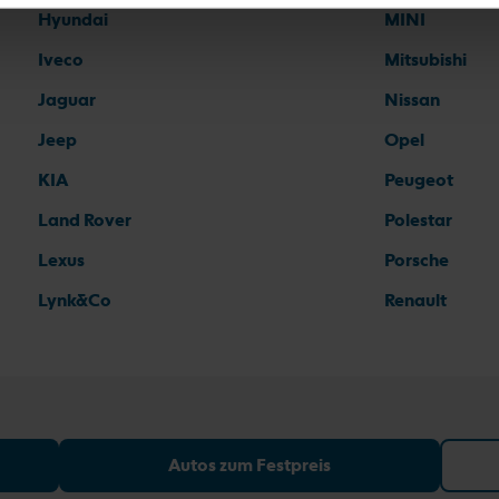
Hyundai
MINI
Iveco
Mitsubishi
Jaguar
Nissan
Jeep
Opel
KIA
Peugeot
Land Rover
Polestar
Lexus
Porsche
Lynk&Co
Renault
Autos zum Festpreis