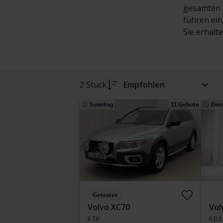
gesamten V
führen ein
Sie erhalt
2 Stück
Empfohlen
Sonntag
11 Gebote
Dem
Getestet
Volvo XC70
Vol
II T6
II D