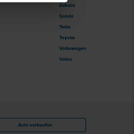
Subaru
Suzuki
Tesla
Toyota
Volkswagen
Volvo
Auto verkaufen