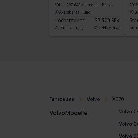
2011
287 640 Kilometer
Benzin
2012
Åkersberga (Runö)
Lu
Höchstgebot:
37 500 SEK
Sta
Mit Finanzierung
319 SEK/Monat
Unse
Fahrzeuge
Volvo
XC70
Volvo C
VolvoModelle
Volvo C
Volvo C