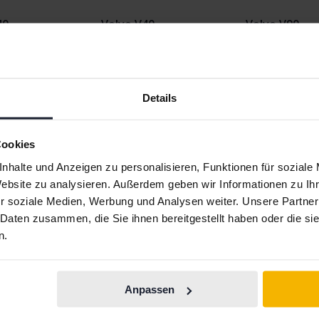
40
Volvo V40
Volvo V90
Details
Cookies
nhalte und Anzeigen zu personalisieren, Funktionen für soziale
Automarken
Website zu analysieren. Außerdem geben wir Informationen zu I
r soziale Medien, Werbung und Analysen weiter. Unsere Partner
 Daten zusammen, die Sie ihnen bereitgestellt haben oder die s
Ferrari
Maserati
n.
Fiat
Mazda
Ford
Mercedes
Anpassen
Honda
MG