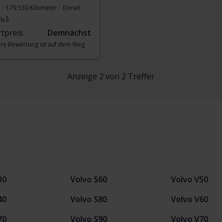
179 530 Kilometer
Diesel
leå
rtpreis
Demnächst
re Bewertung ist auf dem Weg
Anzeige 2 von 2 Treffer
30
Volvo S60
Volvo V50
40
Volvo S80
Volvo V60
70
Volvo S90
Volvo V70