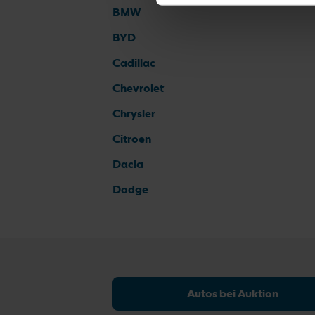
BMW
BYD
Cadillac
Chevrolet
Chrysler
Citroen
Dacia
Dodge
Autos bei Auktion