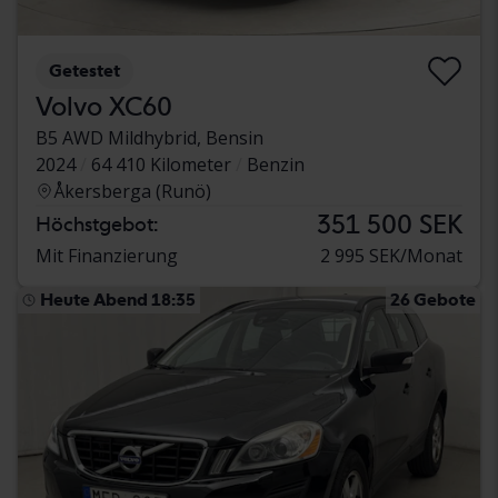
Getestet
Volvo XC60
B5 AWD Mildhybrid, Bensin
2024
64 410 Kilometer
Benzin
Åkersberga (Runö)
351 500 SEK
Höchstgebot:
Mit Finanzierung
2 995 SEK/Monat
Heute Abend 18:35
26 Gebote