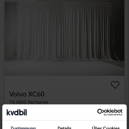
Volvo XC60
T6 AWD Recharge
2024
107 410 Kilometer
Elektrisch/Benzin
Åkersberga (Runö)
Demnächst
Startpreis
Zustimmung
Details
Über Cookies