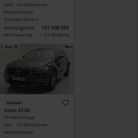
2018
184 930 Kilometer
Elektrisch/Benzin
Kungälv (Ellesbo)
Höchstgebot:
161 500 SEK
Mit Finanzierung
1 376 SEK/Monat
Aug. 12
Neu!
Getestet
Volvo XC60
T6 AWD Recharge
2021
172 490 Kilometer
Elektrisch/Benzin