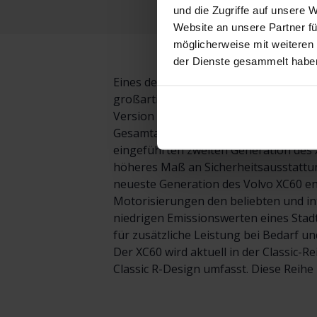
und die Zugriffe auf unsere 
Website an unsere Partner fü
möglicherweise mit weiteren
der Dienste gesammelt habe
Eines der elegantesten und erfolgreich
großartiges Fahrerlebnis und wird sei
Version des XC60 eines der meistverk
Gesamtabsatzes von Volvo aus. Dank s
eingeführten zweiten Generation des X
höheres Maß an Sicherheitsausstattun
neueste Generation des Volvo XC60 en
Motorisierungen den beliebten und in
niedrigen Emissionswerten eines Stad
für zusätzliche Leistung bei Bedarf u
Der XC60 wird aktuell in der Classic-R
Classic R-Design umfasst. Diese Reih