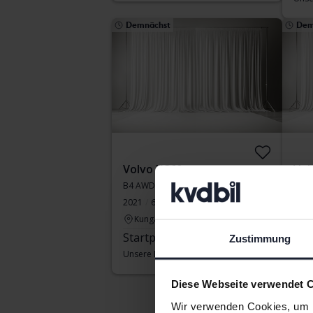
Demnächst
Dem
Volvo XC60
Vol
B4 AWD Mildhybrid, Diesel
T6 A
2021
61 180 Kilometer
Diesel
2023
Kungälv (Ellesbo)
Elekt
Startpreis
Demnächst
Å
Zustimmung
Sta
Unsere Bewertung ist auf dem Weg
Unse
Diese Webseite verwendet 
Wir verwenden Cookies, um I