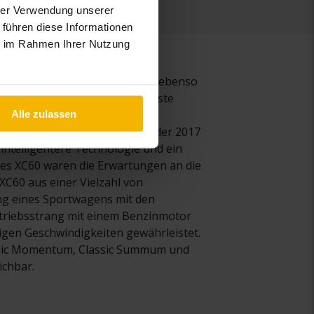
hrer Verwendung unserer
 führen diese Informationen
ie im Rahmen Ihrer Nutzung
r als der XC90, bietet aber ein ebenso
chätzt. Tatsächlich war die erste
nd machte ein Drittel des
Alle zulassen
htwagenmarkt erhältlich. Mit der 2017
intelligentere Technologie und ein
es XC60 waren die Erwartungen an die
C60 aus einer Vielzahl von
ung eines Sportwagens mit den
ntriebsstrang mit einem Benzinmotor
rigen Geschwindigkeiten gewährleistet.
Classic Momentum, Classic Summum und
ichbar.