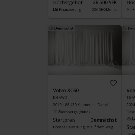
Höchstgebot:
26 500 SEK
Höc
Mit Finanzierung
226 SEK/Monat
Mit 
Demnächst
Dem
Volvo XC60
Vol
D4 AWD
T6 A
2019
88 430 Kilometer
Diesel
2024
Åkersberga (Runö)
Elekt
Startpreis
Demnächst
Å
Sta
Unsere Bewertung ist auf dem Weg
Unse