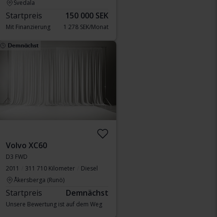
Svedala
Startpreis
150 000 SEK
Mit Finanzierung
1 278 SEK/Monat
Demnächst
Volvo XC60
D3 FWD
2011
311 710 Kilometer
Diesel
Åkersberga (Runö)
Startpreis
Demnächst
Unsere Bewertung ist auf dem Weg