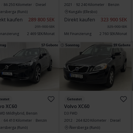
86 250 Kilometer
Diesel
2021
92 240 Kilometer
Benzin
kersberga (Runö)
Kungälv (Ellesbo)
ekt kaufen
289 800 SEK
Direkt kaufen
323 900 SEK
291 900 SEK
325 900 SEK
Finanzierung
2 469 SEK/Monat
Mit Finanzierung
2 760 SEK/Monat
tag
17 Gebote
Sonntag
19 Gebote
testet
Getestet
vo XC60
Volvo XC60
WD Mildhybrid, Bensin
D3 FWD
64 410 Kilometer
Benzin
2012
264 820 Kilometer
Diesel
kersberga (Runö)
Åkersberga (Runö)