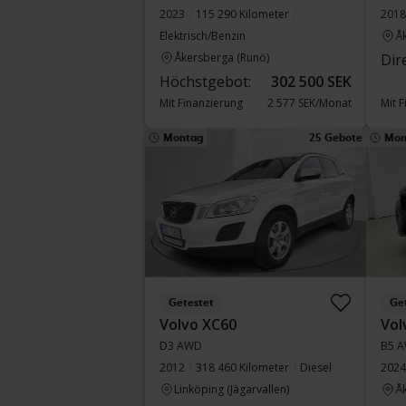
2023
115 290 Kilometer
2018
Elektrisch/Benzin
Å
Åkersberga (Runö)
Dir
Höchstgebot:
302 500 SEK
Mit Finanzierung
2 577 SEK/Monat
Mit 
Montag
25 Gebote
Mon
Getestet
Ge
Volvo XC60
Vol
D3 AWD
B5 A
2012
318 460 Kilometer
Diesel
2024
Linköping (Jägarvallen)
Å