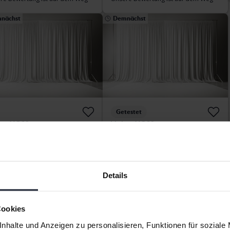
nächst
Demnächst
Getestet
vo XC60
Volvo XC60
WD Recharge
D5 AWD
93 720 Kilometer
2018
96 480 Kilometer
Diesel
risch/Benzin
Bromölla
kersberga (Runö)
Startpreis
Demnächst
Details
rtpreis
Demnächst
Unsere Bewertung ist auf dem Weg
re Bewertung ist auf dem Weg
Cookies
nhalte und Anzeigen zu personalisieren, Funktionen für soziale