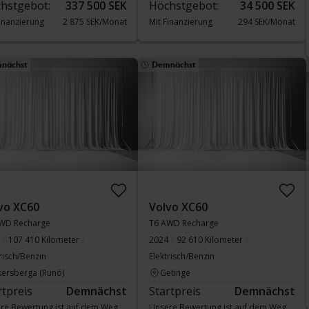
hstgebot:
337 500 SEK
Höchstgebot:
34 500 SEK
Finanzierung
2 875 SEK/Monat
Mit Finanzierung
294 SEK/Monat
nächst
Demnächst
vo XC60
Volvo XC60
WD Recharge
T6 AWD Recharge
107 410 Kilometer
2024
92 610 Kilometer
risch/Benzin
Elektrisch/Benzin
kersberga (Runö)
Getinge
rtpreis
Demnächst
Startpreis
Demnächst
re Bewertung ist auf dem Weg
Unsere Bewertung ist auf dem Weg