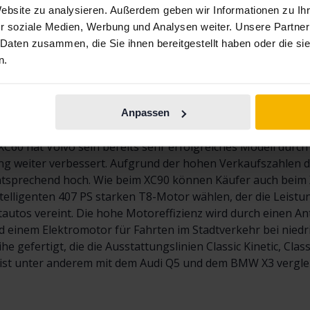
Anzeige 15 von 15 Treffer
Website zu analysieren. Außerdem geben wir Informationen zu I
r soziale Medien, Werbung und Analysen weiter. Unsere Partner
 Daten zusammen, die Sie ihnen bereitgestellt haben oder die s
n.
sten SUV-Modelle von Volvo ist der XC60. Er ist etwas kleine
t seiner Markteinführung 2008 für sein elegantes Design ges
auften Volvo-Modelle in der Premium-SUV-Klasse in Europa u
Anpassen
einer enormen Beliebtheit sind viele XC60 auf dem Gebrauc
C60 hat Volvo sein bereits sehr erfolgreiches Modell durch 
g weiter verbessert. Aufgrund der hohen Verkaufszahlen d
tsprechend hoch. Wie beim XC90 können Käufer auch beim X
telligenten 407 PS starken T8-Motor wählen, der die Leist
tautos vereint. Die hohe Motoreffizienz wird durch einen A
nd einem Elektromotor für Fahrten im Stadtverkehr bei nied
eihe gefertigt, die die Ausstattungslinien Classic Kinetic, 
e ist unter anderem mit dem Audi Q5 und dem BMW X3 vergle