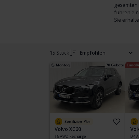
gesamten V
führen ein
Sie erhalt
15 Stück
Empfohlen
Montag
70 Gebote
Ermäßi
Zertifiziert Plus
Volvo XC60
Vol
T6 AWD Recharge
D4 