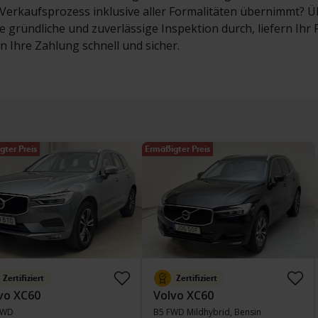
erkaufsprozess inklusive aller Formalitäten übernimmt? Übe
e gründliche und zuverlässige Inspektion durch, liefern Ih
en Ihre Zahlung schnell und sicher.
gter Preis
Ermäßigter Preis
Zertifiziert
Zertifiziert
vo XC60
Volvo XC60
AWD
B5 FWD Mildhybrid, Bensin