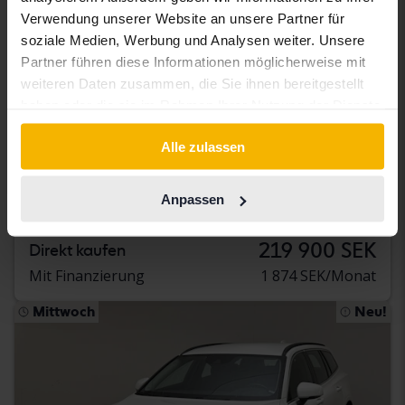
Verwendung unserer Website an unsere Partner für
soziale Medien, Werbung und Analysen weiter. Unsere
Partner führen diese Informationen möglicherweise mit
weiteren Daten zusammen, die Sie ihnen bereitgestellt
haben oder die sie im Rahmen Ihrer Nutzung der Dienste
Getestet
gesammelt haben.
Alle zulassen
Volvo V60
D3
Anpassen
2019
120 250 Kilometer
Diesel
Kungälv (Ellesbo)
219 900 SEK
Direkt kaufen
Mit Finanzierung
1 874 SEK/Monat
Mittwoch
Neu!