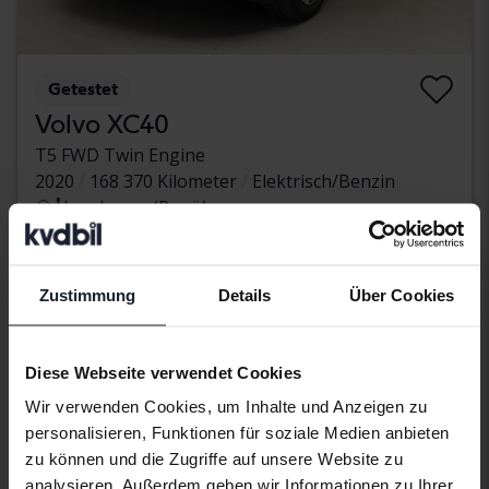
Getestet
Volvo XC40
T5 FWD Twin Engine
2020
168 370 Kilometer
Elektrisch/Benzin
Åkersberga (Runö)
234 900 SEK
Direkt kaufen
Mit Finanzierung
2 002 SEK/Monat
Zustimmung
Details
Über Cookies
Diese Webseite verwendet Cookies
Wir verwenden Cookies, um Inhalte und Anzeigen zu
personalisieren, Funktionen für soziale Medien anbieten
zu können und die Zugriffe auf unsere Website zu
analysieren. Außerdem geben wir Informationen zu Ihrer