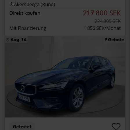
Åkersberga (Runö)
217 800 SEK
Direkt kaufen
224 900 SEK
Mit Finanzierung
1 856 SEK/Monat
Aug. 14
7 Gebote
Getestet