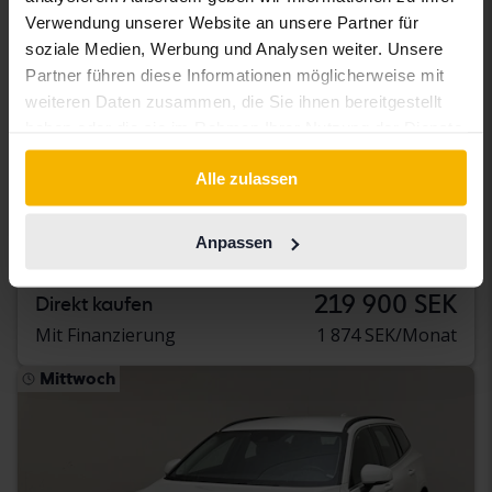
Verwendung unserer Website an unsere Partner für
soziale Medien, Werbung und Analysen weiter. Unsere
Partner führen diese Informationen möglicherweise mit
weiteren Daten zusammen, die Sie ihnen bereitgestellt
haben oder die sie im Rahmen Ihrer Nutzung der Dienste
Getestet
gesammelt haben.
Alle zulassen
Volvo V60
D3
Anpassen
2019
120 250 Kilometer
Diesel
Kungälv (Ellesbo)
219 900 SEK
Direkt kaufen
Mit Finanzierung
1 874 SEK/Monat
Mittwoch