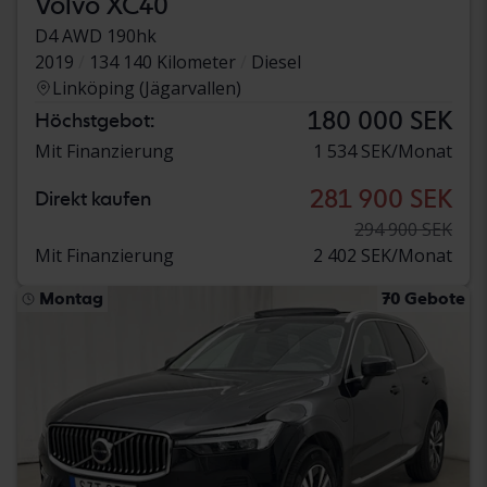
Volvo XC40
D4 AWD 190hk
2019
134 140 Kilometer
Diesel
Linköping (Jägarvallen)
180 000 SEK
Höchstgebot:
Mit Finanzierung
1 534 SEK/Monat
281 900 SEK
Direkt kaufen
294 900 SEK
Mit Finanzierung
2 402 SEK/Monat
Montag
70 Gebote