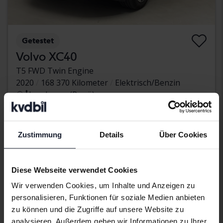
Getestet
Volvo XC40
T5 FWD Twin Engine
2020
168 370 Kilometer
Elektrisch/Benzin
Åkersberga (Runö)
234 900 SEK
Direkt kaufen
Mit Finanzierung
2 002 SEK/Monat
Zustimmung
Details
Über Cookies
Diese Webseite verwendet Cookies
Wir verwenden Cookies, um Inhalte und Anzeigen zu
personalisieren, Funktionen für soziale Medien anbieten
zu können und die Zugriffe auf unsere Website zu
analysieren. Außerdem geben wir Informationen zu Ihrer