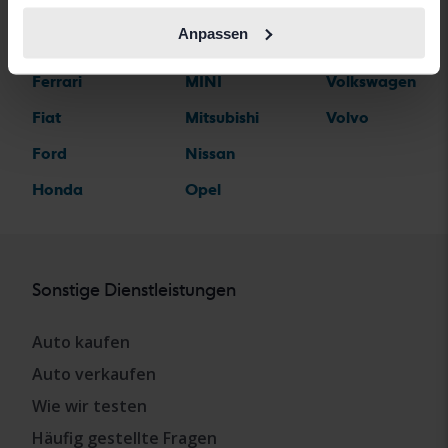
Dacia
Mercedes
Tesla
Anpassen
Dodge
MG
Toyota
Ferrari
MINI
Volkswagen
Fiat
Mitsubishi
Volvo
Ford
Nissan
Honda
Opel
Sonstige Dienstleistungen
Auto kaufen
Auto verkaufen
Wie wir testen
Häufig gestellte Fragen