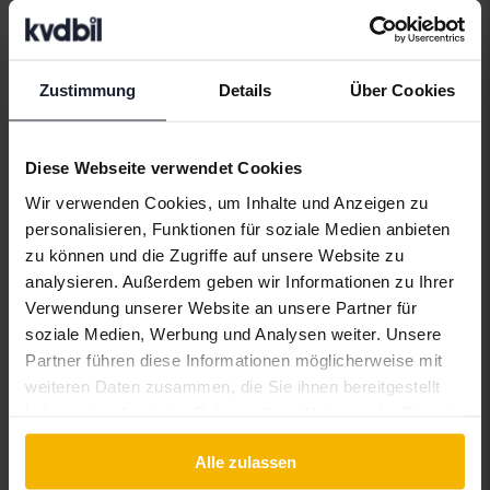
Automarken
Zustimmung
Details
Über Cookies
Alfa Romeo
Hyundai
Peugeot
Aston Martin
Iveco
Polestar
Diese Webseite verwendet Cookies
Audi
Jaguar
Porsche
Wir verwenden Cookies, um Inhalte und Anzeigen zu
Bentley
Jeep
Renault
personalisieren, Funktionen für soziale Medien anbieten
zu können und die Zugriffe auf unsere Website zu
BMW
KIA
Rolls-Royce
analysieren. Außerdem geben wir Informationen zu Ihrer
BYD
Land Rover
Saab
Verwendung unserer Website an unsere Partner für
soziale Medien, Werbung und Analysen weiter. Unsere
Cadillac
Lexus
SEAT
Partner führen diese Informationen möglicherweise mit
Chevrolet
Lynk&Co
Skoda
weiteren Daten zusammen, die Sie ihnen bereitgestellt
haben oder die sie im Rahmen Ihrer Nutzung der Dienste
Chrysler
Maserati
Subaru
gesammelt haben.
Citroen
Mazda
Suzuki
Alle zulassen