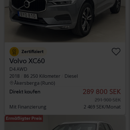
Zertifiziert
Volvo XC60
D4 AWD
2018
86 250 Kilometer
Diesel
Åkersberga (Runö)
289 800 SEK
Direkt kaufen
291 900 SEK
Mit Finanzierung
2 469 SEK/Monat
Ermäßigter Preis