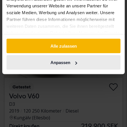
Verwendung unserer Website an unsere Partner für
soziale Medien, Werbung und Analysen weiter. Unsere
Partner führen diese Informationen möglicherweise mit
weiteren Daten zusammen, die Sie ihnen bereitgestellt
haben oder die sie im Rahmen Ihrer Nutzung der Dienste
gesammelt haben.
Alle zulassen
Anpassen
Getestet
Volvo V60
D3
2019
120 250 Kilometer
Diesel
Kungälv (Ellesbo)
219 900 SEK
Direkt kaufen