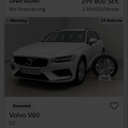
299 800 SEK
Direkt kaufen
Mit Finanzierung
2 554 SEK/Monat
Montag
27 Gebote
Getestet
Volvo V60
D3