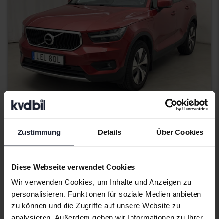
Getestet
Zustimmung
Details
Über Cookies
Volvo XC40
T5 FWD Twin Engine
2020
168 370 Kilometer
Elektrisch/Benzin
Diese Webseite verwendet Cookies
Åkersberga (Runö)
Wir verwenden Cookies, um Inhalte und Anzeigen zu
234 900 SEK
Direkt kaufen
personalisieren, Funktionen für soziale Medien anbieten
Mit Finanzierung
2 002 SEK/Monat
zu können und die Zugriffe auf unsere Website zu
analysieren. Außerdem geben wir Informationen zu Ihrer