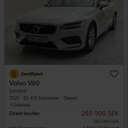
Zertifiziert
Volvo V60
D4 AWD
2020
82 470 Kilometer
Diesel
Svedala
283 900 SEK
Direkt kaufen
285 900 SEK