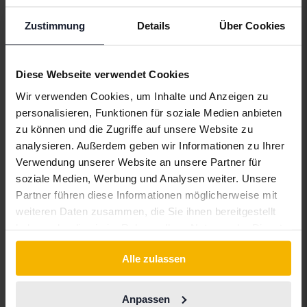
Alfa Romeo
Hyundai
Peugeot
Zustimmung
Details
Über Cookies
Aston Martin
Iveco
Polestar
Audi
Jaguar
Porsche
Diese Webseite verwendet Cookies
Bentley
Jeep
Renault
Wir verwenden Cookies, um Inhalte und Anzeigen zu
BMW
KIA
Rolls-Royce
personalisieren, Funktionen für soziale Medien anbieten
BYD
Land Rover
Saab
zu können und die Zugriffe auf unsere Website zu
analysieren. Außerdem geben wir Informationen zu Ihrer
Cadillac
Lexus
SEAT
Verwendung unserer Website an unsere Partner für
Chevrolet
Lynk&Co
Skoda
soziale Medien, Werbung und Analysen weiter. Unsere
Partner führen diese Informationen möglicherweise mit
Chrysler
Maserati
Subaru
weiteren Daten zusammen, die Sie ihnen bereitgestellt
Citroen
Mazda
Suzuki
haben oder die sie im Rahmen Ihrer Nutzung der Dienste
gesammelt haben.
Dacia
Mercedes
Tesla
Alle zulassen
Dodge
MG
Toyota
Anpassen
Ferrari
MINI
Volkswagen