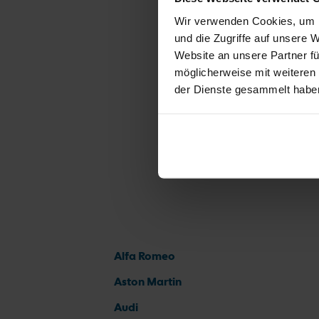
Volkswag
Wir verwenden Cookies, um I
Volkswag
und die Zugriffe auf unsere 
Website an unsere Partner fü
Volkswag
möglicherweise mit weiteren
der Dienste gesammelt habe
Alfa Romeo
Aston Martin
Audi