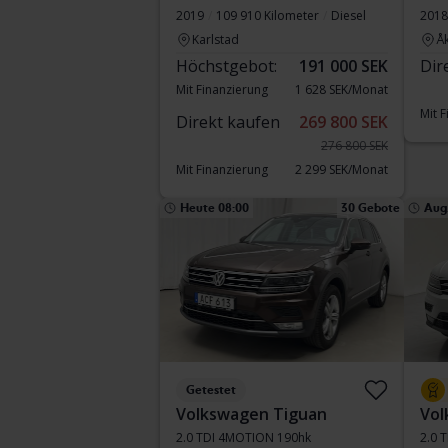
2019
109 910 Kilometer
Diesel
2018
Karlstad
Å
Höchstgebot:
191 000 SEK
Dir
Mit Finanzierung
1 628 SEK/Monat
Mit 
Direkt kaufen
269 800 SEK
276 800 SEK
Mit Finanzierung
2 299 SEK/Monat
Heute 08:00
30 Gebote
Aug.
Getestet
Volkswagen Tiguan
Vol
2.0 TDI 4MOTION 190hk
2.0 