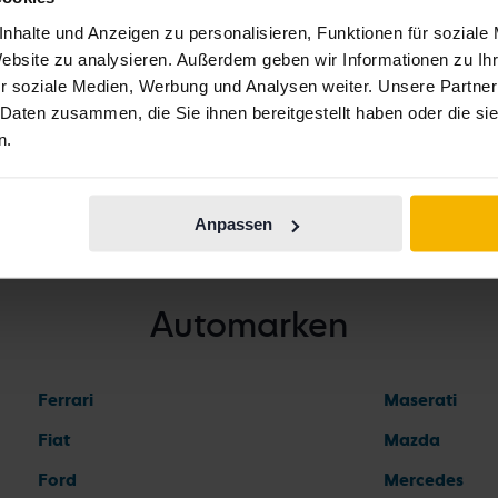
en Golf
Volkswagen ID. Buzz
Volkswagen T
nhalte und Anzeigen zu personalisieren, Funktionen für soziale
en ID.3
Volkswagen Passat
Volkswagen T
Website zu analysieren. Außerdem geben wir Informationen zu I
r soziale Medien, Werbung und Analysen weiter. Unsere Partner
en ID.4
Volkswagen Polo
Volkswagen 
 Daten zusammen, die Sie ihnen bereitgestellt haben oder die s
n.
Anpassen
Automarken
Ferrari
Maserati
Fiat
Mazda
Ford
Mercedes