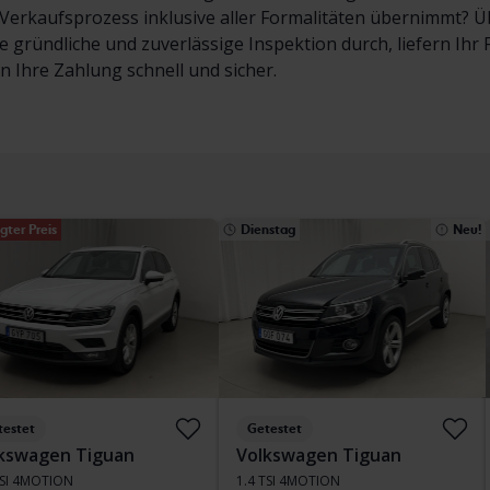
erkaufsprozess inklusive aller Formalitäten übernimmt? Übe
e gründliche und zuverlässige Inspektion durch, liefern Ih
en Ihre Zahlung schnell und sicher.
gter Preis
Dienstag
Neu!
testet
Getestet
kswagen Tiguan
Volkswagen Tiguan
TSI 4MOTION
1.4 TSI 4MOTION