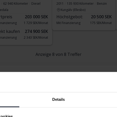
62 940 Kilometer
Diesel
2011
135 930 Kilometer
Benzin
vedala
Kungälv (Ellesbo)
rtpreis
203 000 SEK
Höchstgebot:
20 500 SEK
Finanzierung
1 729 SEK/Monat
Mit Finanzierung
175 SEK/Monat
ekt kaufen
274 900 SEK
Finanzierung
2 343 SEK/Monat
Anzeige 8 von 8 Treffer
uan
Details
gen Caddy
Volkswagen ID.5
Volkswagen T
Cookies