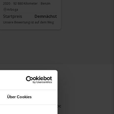
2020
92 880 Kilometer
Benzin
Arboga
Startpreis
Demnächst
Unsere Bewertung ist auf dem Weg
Über Cookies
aigo
Volkswagen T-Roc