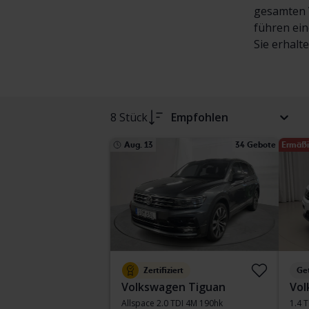
gesamten V
führen ein
Sie erhalt
8 Stück
Empfohlen
Aug. 13
34 Gebote
Ermäßi
Zertifiziert
Ge
Volkswagen Tiguan
Vol
Allspace 2.0 TDI 4M 190hk
1.4 