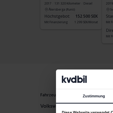
2017
131 320 Kilometer
Diesel
2019
Åkersberga (Runö)
S
Höchstgebot:
152 500 SEK
Sta
Mit Finanzierung
1 299 SEK/Monat
Mit 
Dir
Mit 
Fahrzeuge
Volkswagen
Tig
Zustimmung
Volkswa
VolkswagenModelle
Diese Webseite verwendet 