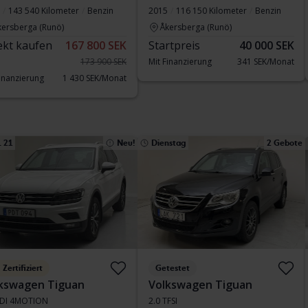
143 540 Kilometer
Benzin
2015
116 150 Kilometer
Benzin
kersberga (Runö)
Åkersberga (Runö)
ekt kaufen
167 800 SEK
Startpreis
40 000 SEK
173 900 SEK
Mit Finanzierung
341 SEK/Monat
Finanzierung
1 430 SEK/Monat
 21
Neu!
Dienstag
2 Gebote
Zertifiziert
Getestet
kswagen Tiguan
Volkswagen Tiguan
TDI 4MOTION
2.0 TFSI