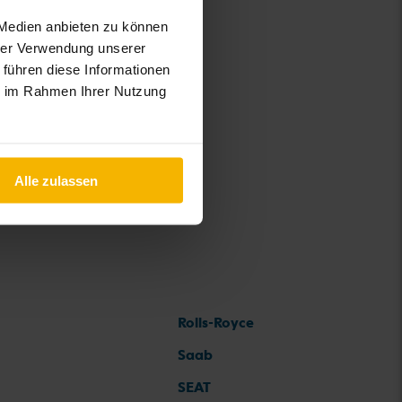
-Cross
 Medien anbieten zu können
iguan
hrer Verwendung unserer
 führen diese Informationen
Touran
ie im Rahmen Ihrer Nutzung
Alle zulassen
Rolls-Royce
Saab
SEAT