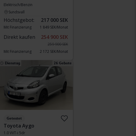
Elektrisch/Benzin
Sundsvall
Höchstgebot:
217 000 SEK
Mit Finanzierung
1 849 SEK/Monat
Direkt kaufen
254 900 SEK
259 900 SEK
Mit Finanzierung
2 172 SEK/Monat
Dienstag
26 Gebote
Getestet
Toyota Aygo
1.0 VVT-i 5dr