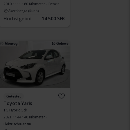
2010
111 160 Kilometer
Benzin
Åkersberga (Runö)
Höchstgebot:
14 500 SEK
Montag
10 Gebote
Getestet
Toyota Yaris
1.5 Hybrid 5dr
2021
144 140 Kilometer
Elektrisch/Benzin