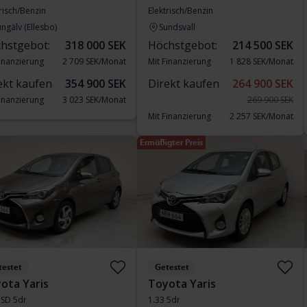
risch/Benzin
Elektrisch/Benzin
ngälv (Ellesbo)
Sundsvall
hstgebot:
318 000 SEK
Höchstgebot:
214 500 SEK
Finanzierung
2 709 SEK/Monat
Mit Finanzierung
1 828 SEK/Monat
ekt kaufen
354 900 SEK
Direkt kaufen
264 900 SEK
Finanzierung
3 023 SEK/Monat
269 900 SEK
Mit Finanzierung
2 257 SEK/Monat
Ermäßigter Preis
testet
Getestet
ota Yaris
Toyota Yaris
HSD 5dr
1.33 5dr