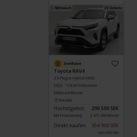
Mittwoch
26 Gebote
Zertifiziert
Toyota RAV4
2.5 Plug-in Hybrid AWDi
2023
118 810 Kilometer
Elektrisch/Benzin
Svedala
Höchstgebot:
290 500 SEK
Mit Finanzierung
2 475 SEK/Monat
Direkt kaufen
354 900 SEK
359 900 SEK