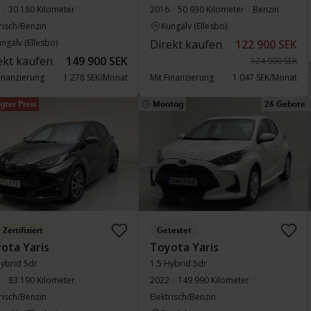
30 180 Kilometer
2016
50 930 Kilometer
Benzin
risch/Benzin
Kungälv (Ellesbo)
ngälv (Ellesbo)
Direkt kaufen
122 900 SEK
ekt kaufen
149 900 SEK
124 900 SEK
Finanzierung
1 278 SEK/Monat
Mit Finanzierung
1 047 SEK/Monat
gter Preis
Montag
26 Gebote
Zertifiziert
Getestet
ota Yaris
Toyota Yaris
Hybrid 5dr
1.5 Hybrid 5dr
83 190 Kilometer
2022
149 990 Kilometer
risch/Benzin
Elektrisch/Benzin