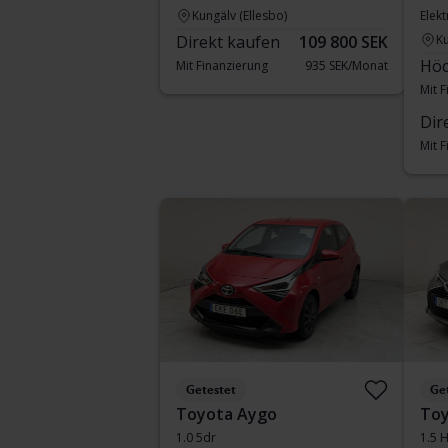
Kungälv (Ellesbo)
Elekt
Direkt kaufen
109 800 SEK
Ku
Höc
Mit Finanzierung
935 SEK/Monat
Mit 
Dir
Mit 
Getestet
Ge
Toyota Aygo
Toy
1.0 5dr
1.5 