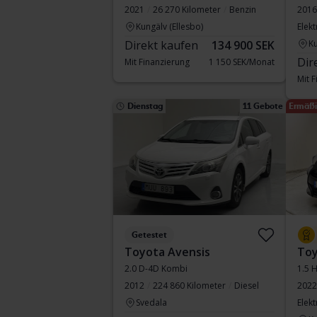
2021
26 270 Kilometer
Benzin
2016
Kungälv (Ellesbo)
Elekt
Direkt kaufen
134 900 SEK
Ku
Dir
Mit Finanzierung
1 150 SEK/Monat
Mit 
Dienstag
11 Gebote
Ermäßi
Getestet
Toyota Avensis
Toy
2.0 D-4D Kombi
1.5 
2012
224 860 Kilometer
Diesel
2022
Svedala
Elekt