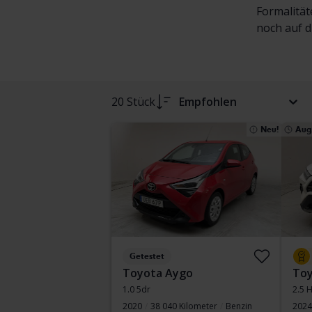
Formalität
noch auf d
20 Stück
Empfohlen
Neu!
Aug.
Getestet
Toyota Aygo
Toy
1.0 5dr
2.5 
2020
38 040 Kilometer
Benzin
2024