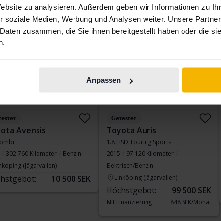
Website zu analysieren. Außerdem geben wir Informationen zu I
Finanzierung
1 329 SEK/Monat
Mit Finanzierung
958 SEK/Monat
r soziale Medien, Werbung und Analysen weiter. Unsere Partner
nstag
6 Gebote
Montag
13 Gebote
 Daten zusammen, die Sie ihnen bereitgestellt haben oder die s
n.
Anpassen
testet
Getestet
ota Avensis
Toyota Auris
Kombi
1.8 HSD Touring Sports
302 760 Kilometer
Benzin
2015
97 120 Kilometer
nköping (Jägarvallen)
Elektrisch/Benzin
hstgebot:
10 500 SEK
Linköping (Jägarvallen)
Höchstgebot:
99 500 SEK
Mit Finanzierung
848 SEK/Monat