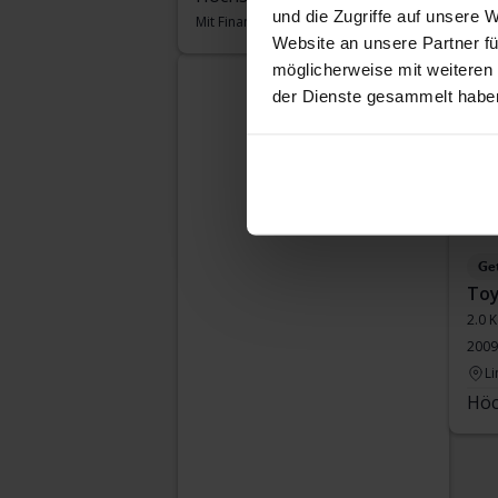
und die Zugriffe auf unsere 
Mit Finanzierung
1 197 SEK/Monat
Mit 
Website an unsere Partner fü
Die
möglicherweise mit weiteren
der Dienste gesammelt habe
Ge
Toy
2.0 
2009
Li
Höc