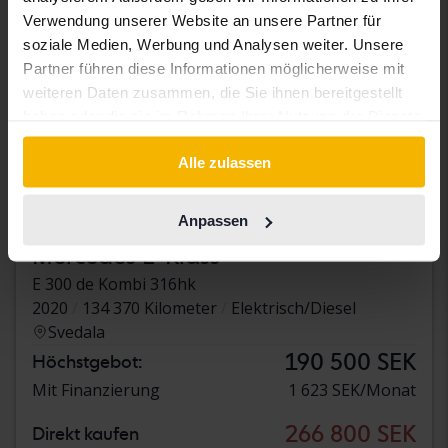
Verwendung unserer Website an unsere Partner für
soziale Medien, Werbung und Analysen weiter. Unsere
Partner führen diese Informationen möglicherweise mit
weiteren Daten zusammen, die Sie ihnen bereitgestellt
haben oder die sie im Rahmen Ihrer Nutzung der Dienste
gesammelt haben.
Alle zulassen
Anpassen
Getestet
Mercedes E-Klass
E 300 de Kombi 316hk
2020
134 370 Kilometer
Elektrisch/Diesel
Svedala
190 500 SEK
Höchstgebot:
Mit Finanzierung
1 623 SEK/Monat
266 800 SEK
Direkt kaufen