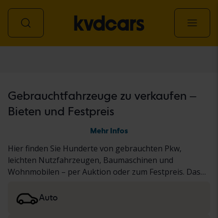
Alle Fahrzeuge
Gebrauchtfahrzeuge zu verkaufen –
Bieten und Festpreis
Mehr Infos
Hier finden Sie Hunderte von gebrauchten Pkw,
leichten Nutzfahrzeugen, Baumaschinen und
Wohnmobilen – per Auktion oder zum Festpreis. Das
Fahrzeug wurde entweder unserem gründlichen KVD-
Test unterzogen oder nach einem standardisierten
Auto
Protokoll dokumentiert. Die Ergebnisse finden Sie in