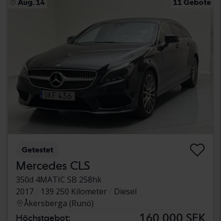
Aug. 14
11 Gebote
Getestet
Mercedes CLS
350d 4MATIC SB 258hk
2017
139 250 Kilometer
Diesel
Åkersberga (Runö)
160 000 SEK
Höchstgebot: