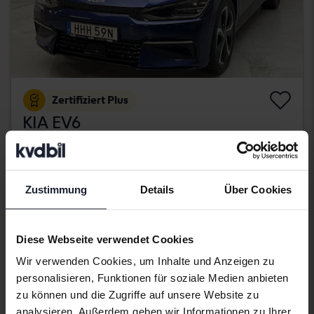
Zertifiziert Plus
KIA EV6
AWD
2022
30 700 Kilometer
El
Kungälv (Ellesbo)
Zustimmung
Details
Über Cookies
406 900 SEK
Direkt kaufen
409 900 SEK
Mit Finanzierung
3 467 SEK/Monat
Diese Webseite verwendet Cookies
Mittwoch
29 Gebote
Wir verwenden Cookies, um Inhalte und Anzeigen zu
personalisieren, Funktionen für soziale Medien anbieten
zu können und die Zugriffe auf unsere Website zu
analysieren. Außerdem geben wir Informationen zu Ihrer