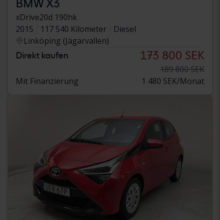
BMW X3
xDrive20d 190hk
2015
117 540 Kilometer
Diesel
Linköping (Jägarvallen)
173 800 SEK
Direkt kaufen
189 800 SEK
Mit Finanzierung
1 480 SEK/Monat