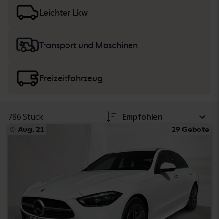
der Fahrzeugbeschreibung. Lesen Sie mehr über den
Kauf
von Pkw und leichten Nutzfahrzeugen
sowie
Leichter Lkw
von Baumaschinen, Lkw und Wohnmobilen
.
Transport und Maschinen
Freizeitfahrzeug
786 Stück
Empfohlen
Aug. 21
29 Gebote