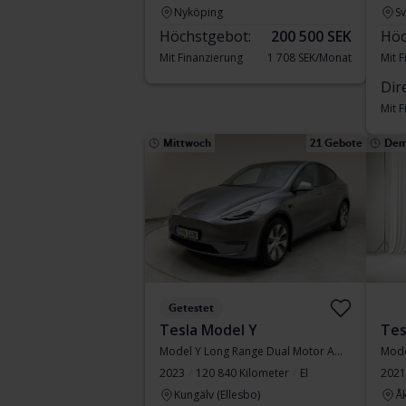
Nyköping
S
Höchstgebot:
200 500 SEK
Höc
Mit Finanzierung
1 708 SEK/Monat
Mit 
Dir
Mit 
Mittwoch
21 Gebote
Dem
Getestet
Tesla Model Y
Tes
Model Y Long Range Dual Motor AWD
Mode
2023
120 840 Kilometer
El
2021
Kungälv (Ellesbo)
Å