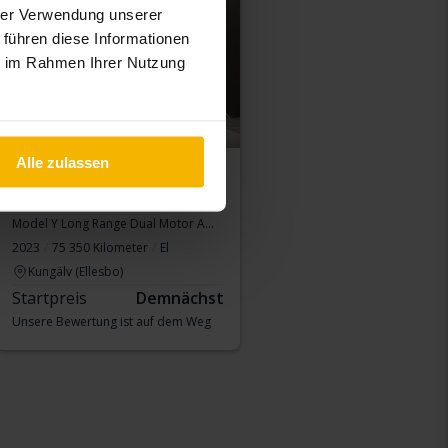
hrer Verwendung unserer
 führen diese Informationen
ie im Rahmen Ihrer Nutzung
Alle zulassen
Tesla Model Y
Model Y Long Range Dual Motor AWD
2023
75 350 Kilometer
El
Kungälv (Ellesbo)
Startpreis
Demnächst
Unsere Bewertung ist auf dem Weg