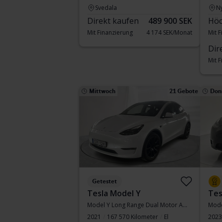
Svedala
N
Direkt kaufen
489 900 SEK
Höc
Mit Finanzierung
4 174 SEK/Monat
Mit 
Dir
Mit 
Mittwoch
21 Gebote
Don
Getestet
Tesla Model Y
Tes
Model Y Long Range Dual Motor AWD
2021
167 570 Kilometer
El
2023