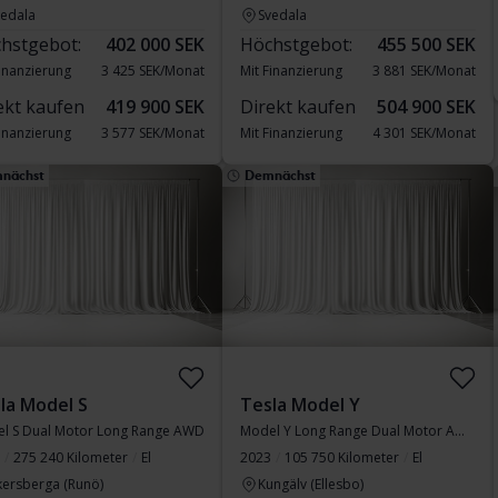
vedala
Svedala
hstgebot:
402 000 SEK
Höchstgebot:
455 500 SEK
Finanzierung
3 425 SEK/Monat
Mit Finanzierung
3 881 SEK/Monat
ekt kaufen
419 900 SEK
Direkt kaufen
504 900 SEK
Finanzierung
3 577 SEK/Monat
Mit Finanzierung
4 301 SEK/Monat
nächst
Demnächst
la Model S
Tesla Model Y
l S Dual Motor Long Range AWD
Model Y Long Range Dual Motor AWD
275 240 Kilometer
El
2023
105 750 Kilometer
El
kersberga (Runö)
Kungälv (Ellesbo)