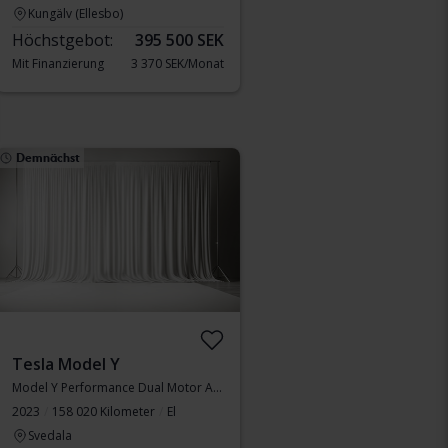
Kungälv (Ellesbo)
Höchstgebot:
395 500 SEK
Mit Finanzierung
3 370 SEK/Monat
Demnächst
Tesla Model Y
Model Y Performance Dual Motor AWD
2023
158 020 Kilometer
El
Svedala