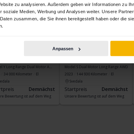
Website zu analysieren. Außerdem geben wir Informationen zu I
r soziale Medien, Werbung und Analysen weiter. Unsere Partner
 Daten zusammen, die Sie ihnen bereitgestellt haben oder die s
n.
Anpassen
la Model Y
Tesla Model S
Model Y Long Range Dual Motor AWD
Model S Dual Motor Long Range AWD
34 000 Kilometer
El
2023
144 930 Kilometer
El
vedala
Svedala
rtpreis
Demnächst
Startpreis
Demnächst
re Bewertung ist auf dem Weg
Unsere Bewertung ist auf dem Weg