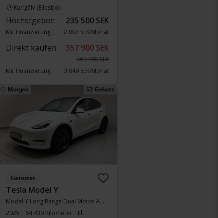
Kungälv (Ellesbo)
Höchstgebot:
235 500 SEK
Mit Finanzierung
2 007 SEK/Monat
Direkt kaufen
357 900 SEK
369 900 SEK
Mit Finanzierung
3 049 SEK/Monat
Morgen
52 Gebote
Getestet
Tesla Model Y
Model Y Long Range Dual Motor AWD
2025
64 430 Kilometer
El