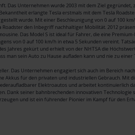
kunft. Das Unternehmen wurde 2003 mit dem Ziel gegründet, 
Bekanntheit erlangte Tesla erstmals mit dem Tesla Roadster
gestellt wurde. Mit einer Beschleunigung von 0 auf 100 km/
 Roadster den Inbegriff nachhaltiger Mobilität. 2012 präsen
mousine. Das Model S ist ideal für Fahrer, die eine Premiu
gens von 0 auf 100 km/h in etwa 5 Sekunden vereint. Tatsä
 Jahres gekürt und erhielt von der NHTSA die Höchstwertu
dass man sein Auto zu Hause aufladen kann und nie zu einer
teller. Das Unternehmen engagiert sich auch im Bereich nach
e Akkus für den privaten und industriellen Gebrauch. Mit d
wiederaufladbarer Elektroautos und arbeitet kontinuierlich 
en. Dank seiner bahnbrechenden innovativen Technologie s
rzeugen und ist ein führender Pionier im Kampf für den Er