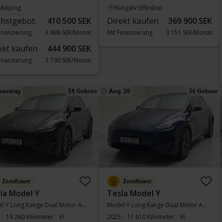
yköping
Kungälv (Ellesbo)
hstgebot:
410 500 SEK
Direkt kaufen
369 900 SEK
Finanzierung
3 498 SEK/Monat
Mit Finanzierung
3 151 SEK/Monat
ekt kaufen
444 900 SEK
Finanzierung
3 790 SEK/Monat
nerstag
38 Gebote
Aug. 20
36 Gebote
Zertifiziert
Zertifiziert
la Model Y
Tesla Model Y
Model Y Long Range Dual Motor AWD
Model Y Long Range Dual Motor AWD
19 260 Kilometer
El
2025
17 610 Kilometer
El