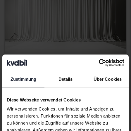
Tesla Model Y
Zustimmung
Details
Über Cookies
Model Y Performance Dual Motor AWD
2023
158 020 Kilometer
El
Svedala
Diese Webseite verwendet Cookies
Demnächst
Startpreis
Wir verwenden Cookies, um Inhalte und Anzeigen zu
Unsere Bewertung ist auf dem Weg
personalisieren, Funktionen für soziale Medien anbieten
zu können und die Zugriffe auf unsere Website zu
Demnächst
analysieren. Außerdem geben wir Informationen zu Ihrer