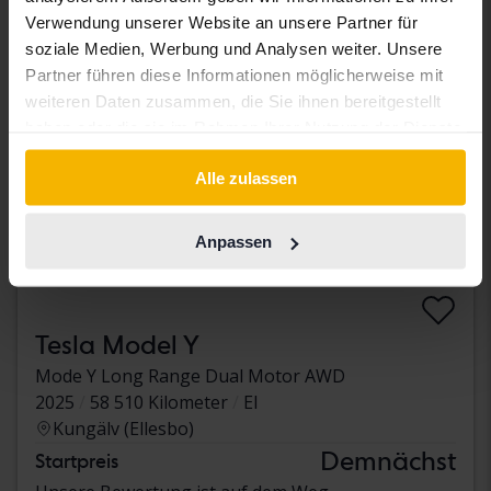
Verwendung unserer Website an unsere Partner für
soziale Medien, Werbung und Analysen weiter. Unsere
Partner führen diese Informationen möglicherweise mit
weiteren Daten zusammen, die Sie ihnen bereitgestellt
haben oder die sie im Rahmen Ihrer Nutzung der Dienste
gesammelt haben.
Alle zulassen
Anpassen
Tesla Model Y
Mode Y Long Range Dual Motor AWD
2025
58 510 Kilometer
El
Kungälv (Ellesbo)
Demnächst
Startpreis