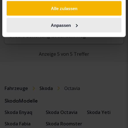
gesammelt haben.
III 1.4 G-TEC Combi
Alle zulassen
2016
Benzin/Methan
Kungälv (Ellesbo)
Anpassen
Demnächst
Startpreis
Unsere Bewertung ist auf dem Weg
Anzeige 5 von 5 Treffer
Fahrzeuge
Skoda
Octavia
SkodaModelle
Skoda Enyaq
Skoda Octavia
Skoda Yeti
Skoda Fabia
Skoda Roomster