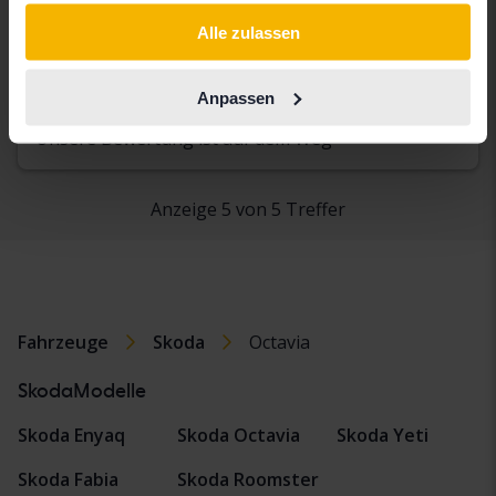
gesammelt haben.
III 1.4 G-TEC Combi
Alle zulassen
2016
Benzin/Methan
Kungälv (Ellesbo)
Anpassen
Demnächst
Startpreis
Unsere Bewertung ist auf dem Weg
Anzeige 5 von 5 Treffer
Fahrzeuge
Skoda
Octavia
SkodaModelle
Skoda Enyaq
Skoda Octavia
Skoda Yeti
Skoda Fabia
Skoda Roomster