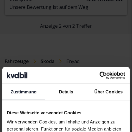
Unsere Bewertung ist auf dem Weg
Anzeige 2 von 2 Treffer
Fahrzeuge
Skoda
Enyaq
SkodaModelle
Skoda Enyaq
Skoda Octavia
Skoda Yeti
Zustimmung
Details
Über Cookies
Skoda Fabia
Skoda Roomster
Skoda Kodiaq
Skoda Superb
Diese Webseite verwendet Cookies
Wir verwenden Cookies, um Inhalte und Anzeigen zu
personalisieren, Funktionen für soziale Medien anbieten