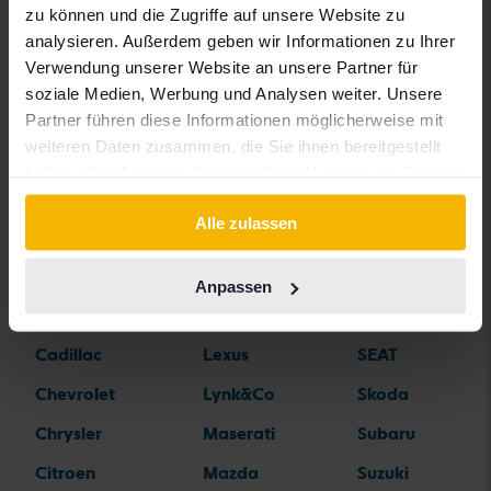
zu können und die Zugriffe auf unsere Website zu
analysieren. Außerdem geben wir Informationen zu Ihrer
Automarken
Verwendung unserer Website an unsere Partner für
soziale Medien, Werbung und Analysen weiter. Unsere
Alfa Romeo
Hyundai
Peugeot
Partner führen diese Informationen möglicherweise mit
weiteren Daten zusammen, die Sie ihnen bereitgestellt
Aston Martin
Iveco
Polestar
haben oder die sie im Rahmen Ihrer Nutzung der Dienste
Audi
Jaguar
Porsche
gesammelt haben.
Alle zulassen
Bentley
Jeep
Renault
BMW
KIA
Rolls-Royce
Anpassen
BYD
Land Rover
Saab
Cadillac
Lexus
SEAT
Chevrolet
Lynk&Co
Skoda
Chrysler
Maserati
Subaru
Citroen
Mazda
Suzuki