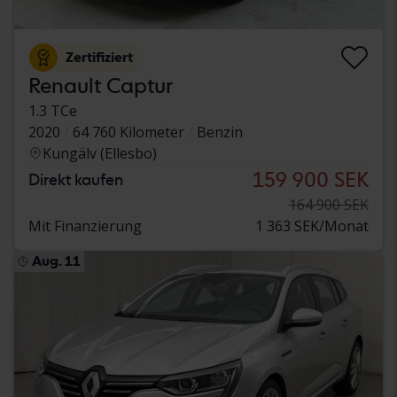
Zertifiziert
Renault Captur
1.3 TCe
2020
64 760 Kilometer
Benzin
Kungälv (Ellesbo)
159 900 SEK
Direkt kaufen
164 900 SEK
Mit Finanzierung
1 363 SEK/Monat
Aug. 11