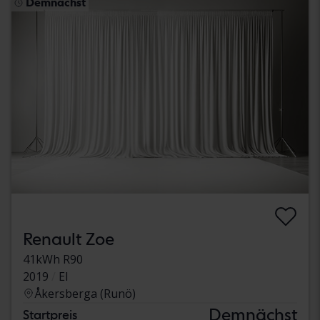
Demnächst
Renault Zoe
41kWh R90
2019
El
Åkersberga (Runö)
Demnächst
Startpreis