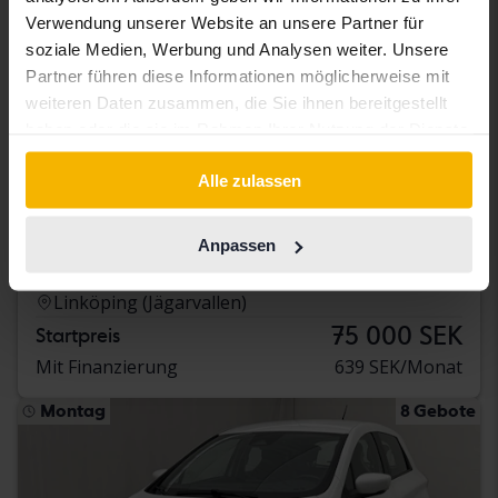
Verwendung unserer Website an unsere Partner für
soziale Medien, Werbung und Analysen weiter. Unsere
Partner führen diese Informationen möglicherweise mit
weiteren Daten zusammen, die Sie ihnen bereitgestellt
haben oder die sie im Rahmen Ihrer Nutzung der Dienste
gesammelt haben.
Alle zulassen
Zertifiziert
Renault Mégane
Anpassen
1.5 dCi 5dr
2023
69 810 Kilometer
Diesel
Linköping (Jägarvallen)
75 000 SEK
Startpreis
Mit Finanzierung
639 SEK/Monat
Montag
8 Gebote