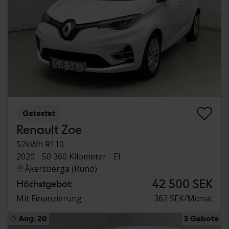
Getestet
Renault Zoe
52kWh R110
2020
50 360 Kilometer
El
Åkersberga (Runö)
42 500 SEK
Höchstgebot:
Mit Finanzierung
362 SEK/Monat
Aug. 20
3 Gebote