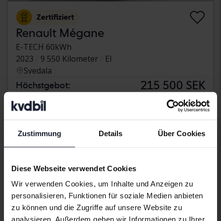
Zertifiziert
Renault Mégane
E-TECH 60kWh
2023
9 550 Kilometer
El
Svedala
215 500 SEK
Höchstgebot:
Mit Finanzierung
1 836 SEK/Monat
269 900 SEK
Direkt kaufen
Zustimmung
Details
Über Cookies
Mit Finanzierung
2 300 SEK/Monat
Aug. 11
Neu!
Diese Webseite verwendet Cookies
Wir verwenden Cookies, um Inhalte und Anzeigen zu
personalisieren, Funktionen für soziale Medien anbieten
zu können und die Zugriffe auf unsere Website zu
analysieren. Außerdem geben wir Informationen zu Ihrer