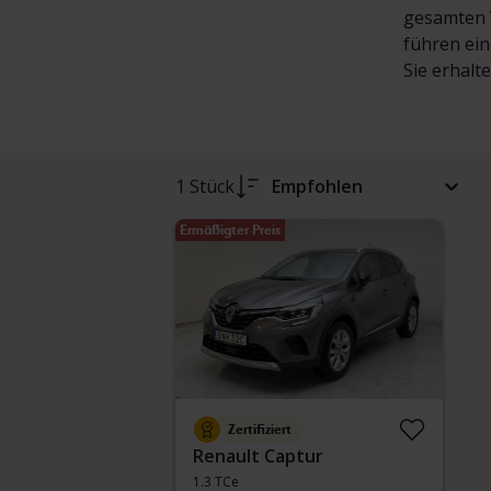
gesamten V
führen ein
Sie erhalt
1 Stück
Empfohlen
Ermäßigter Preis
Zertifiziert
Renault Captur
1.3 TCe