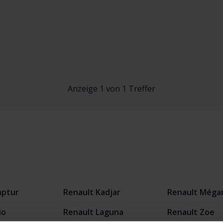
Anzeige 1 von 1 Treffer
aptur
Renault Kadjar
Renault Méga
io
Renault Laguna
Renault Zoe