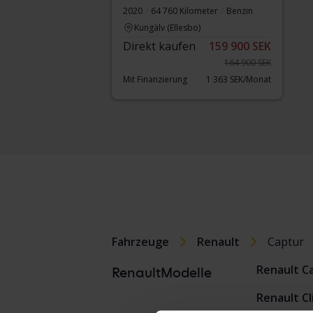
2020
64 760 Kilometer
Benzin
Kungälv (Ellesbo)
Direkt kaufen
159 900 SEK
164 900 SEK
Mit Finanzierung
1 363 SEK/Monat
Fahrzeuge
Renault
Captur
Renault C
RenaultModelle
Renault Cl