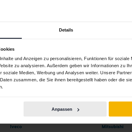
Details
Cookies
Automarken
nhalte und Anzeigen zu personalisieren, Funktionen für soziale
Website zu analysieren. Außerdem geben wir Informationen zu I
r soziale Medien, Werbung und Analysen weiter. Unsere Partner
Ferrari
Maserati
 Daten zusammen, die Sie ihnen bereitgestellt haben oder die s
Fiat
Mazda
n.
Ford
Mercedes
Honda
MG
Anpassen
Hyundai
MINI
Iveco
Mitsubishi