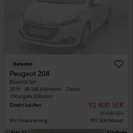
Getestet
Peugeot 208
BlueHDi 5dr
2019
48 940 Kilometer
Diesel
Kungälv (Ellesbo)
92 800 SEK
Direkt kaufen
99 800 SEK
Mit Finanzierung
791 SEK/Monat
Aug. 12
9 Gebote