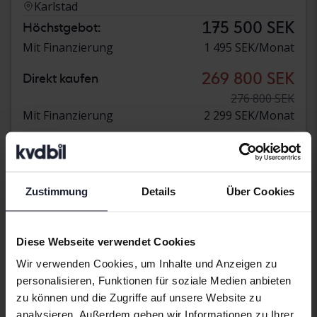
Karlstad
175 500 SEK
Höchstgebot:
Mit Finanzierung
1 495 SEK/Monat
269 800 SEK
Direkt kaufen
276 800 SEK
Mit Finanzierung
2 299 SEK/Monat
Ermäßigter Preis
Zustimmung
Details
Über Cookies
Diese Webseite verwendet Cookies
Wir verwenden Cookies, um Inhalte und Anzeigen zu
personalisieren, Funktionen für soziale Medien anbieten
zu können und die Zugriffe auf unsere Website zu
analysieren. Außerdem geben wir Informationen zu Ihrer