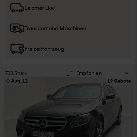
der Fahrzeugbeschreibung. Lesen Sie mehr über den
Kauf
von Pkw und leichten Nutzfahrzeugen
sowie
Leichter Lkw
von Baumaschinen, Lkw und Wohnmobilen
.
Transport und Maschinen
Freizeitfahrzeug
733 Stück
Empfohlen
Aug. 12
19 Gebote