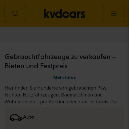
Alle Fahrzeuge
Gebrauchtfahrzeuge zu verkaufen –
Bieten und Festpreis
Mehr Infos
Hier finden Sie Hunderte von gebrauchten Pkw,
leichten Nutzfahrzeugen, Baumaschinen und
Wohnmobilen – per Auktion oder zum Festpreis. Das
Fahrzeug wurde entweder unserem gründlichen KVD-
Test unterzogen oder nach einem standardisierten
Auto
Protokoll dokumentiert. Die Ergebnisse finden Sie in