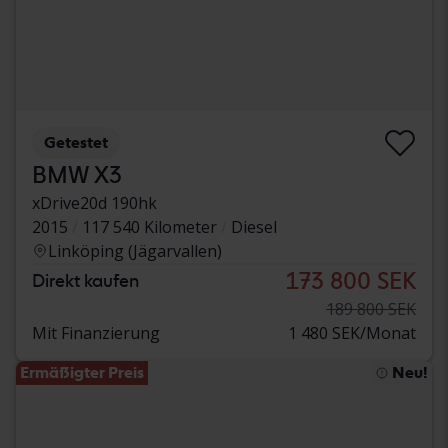
Getestet
BMW X3
xDrive20d 190hk
2015
117 540 Kilometer
Diesel
Linköping (Jägarvallen)
173 800 SEK
Direkt kaufen
189 800 SEK
Mit Finanzierung
1 480 SEK/Monat
Ermäßigter Preis
Neu!