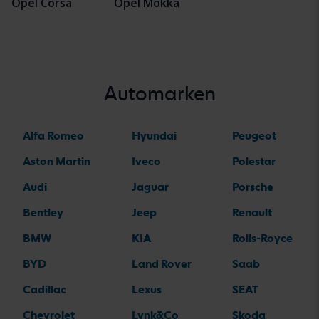
Opel Corsa
Opel Mokka
Automarken
Alfa Romeo
Hyundai
Peugeot
Aston Martin
Iveco
Polestar
Audi
Jaguar
Porsche
Bentley
Jeep
Renault
BMW
KIA
Rolls-Royce
BYD
Land Rover
Saab
Cadillac
Lexus
SEAT
Chevrolet
Lynk&Co
Skoda