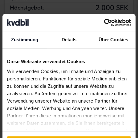
2 000 SEK
Höchstgebot:
Demnächst
Zustimmung
Details
Über Cookies
Diese Webseite verwendet Cookies
Wir verwenden Cookies, um Inhalte und Anzeigen zu
personalisieren, Funktionen für soziale Medien anbieten
zu können und die Zugriffe auf unsere Website zu
analysieren. Außerdem geben wir Informationen zu Ihrer
Verwendung unserer Website an unsere Partner für
soziale Medien, Werbung und Analysen weiter. Unsere
Partner führen diese Informationen möglicherweise mit
Opel Astra
weiteren Daten zusammen, die Sie ihnen bereitgestellt
haben oder die sie im Rahmen Ihrer Nutzung der Dienste
1.4 Turbo ECOTEC 5dr
gesammelt haben.