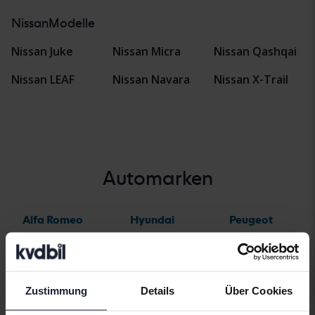
NissanModelle
Nissan Juke
Nissan Micra
Nissan Qashqai
Nissan LEAF
Nissan Navara
Nissan X-Trail
Automarken
Alfa Romeo
Hyundai
Peugeot
Aston Martin
Iveco
Polestar
Audi
Jaguar
Porsche
Zustimmung
Details
Über Cookies
Bentley
Jeep
Renault