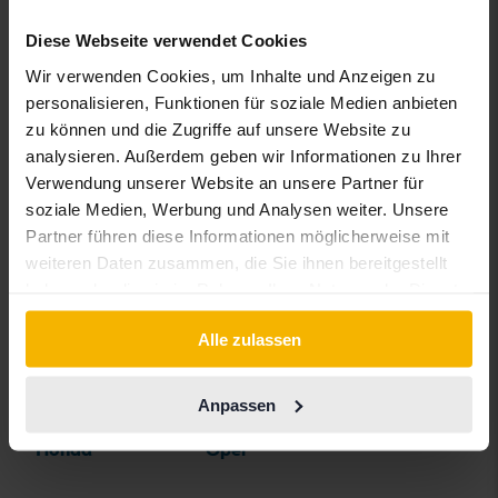
BMW
KIA
Rolls-Royce
Diese Webseite verwendet Cookies
BYD
Land Rover
Saab
Wir verwenden Cookies, um Inhalte und Anzeigen zu
Cadillac
Lexus
SEAT
personalisieren, Funktionen für soziale Medien anbieten
Chevrolet
Lynk&Co
Skoda
zu können und die Zugriffe auf unsere Website zu
analysieren. Außerdem geben wir Informationen zu Ihrer
Chrysler
Maserati
Subaru
Verwendung unserer Website an unsere Partner für
Citroen
Mazda
Suzuki
soziale Medien, Werbung und Analysen weiter. Unsere
Partner führen diese Informationen möglicherweise mit
Dacia
Mercedes
Tesla
weiteren Daten zusammen, die Sie ihnen bereitgestellt
Dodge
MG
Toyota
haben oder die sie im Rahmen Ihrer Nutzung der Dienste
gesammelt haben.
Ferrari
MINI
Volkswagen
Alle zulassen
Fiat
Mitsubishi
Volvo
Anpassen
Ford
Nissan
Honda
Opel