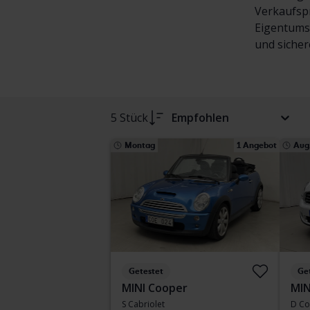
Verkaufsp
Eigentumsü
und sicher
5 Stück
Empfohlen
Montag
1 Angebot
Aug.
Getestet
Ge
MINI Cooper
MIN
S Cabriolet
D Co