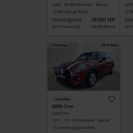
2008
92 600 Kilometer
Benzin
2012
Åkersberga (Runö)
Å
Höchstgebot:
28 000 SEK
Sta
Mit Finanzierung
238 SEK/Monat
Mit 
Sonntag
20 Gebote
Getestet
MINI One
Hatch 5dr
2015
101 510 Kilometer
Benzin
Linköping (Jägarvallen)