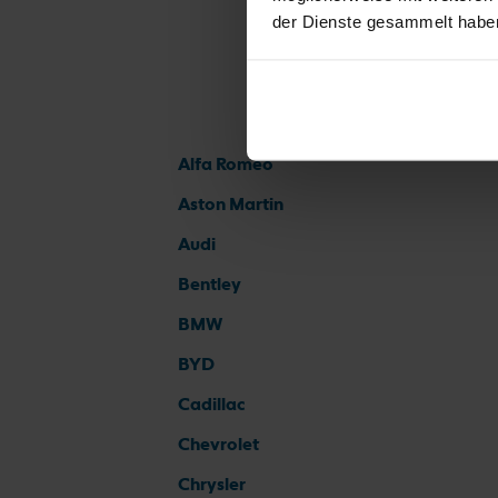
der Dienste gesammelt habe
Alfa Romeo
Aston Martin
Audi
Bentley
BMW
BYD
Cadillac
Chevrolet
Chrysler