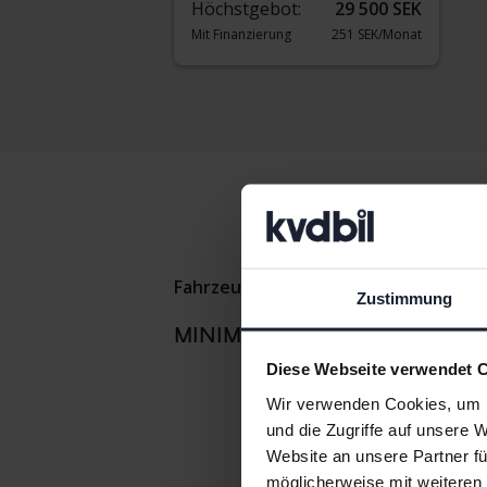
Höchstgebot:
29 500 SEK
Mit Finanzierung
251 SEK/Monat
Fahrzeuge
MINI
Zustimmung
MINI Countr
MINIModelle
Diese Webseite verwendet 
Wir verwenden Cookies, um I
und die Zugriffe auf unsere 
Website an unsere Partner fü
möglicherweise mit weiteren