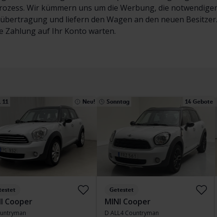
rozess. Wir kümmern uns um die Werbung, die notwendigen 
bertragung und liefern den Wagen an den neuen Besitzer. 
e Zahlung auf Ihr Konto warten.
 11
Neu!
Sonntag
14 Gebote
testet
Getestet
I Cooper
MINI Cooper
untryman
D ALL4 Countryman