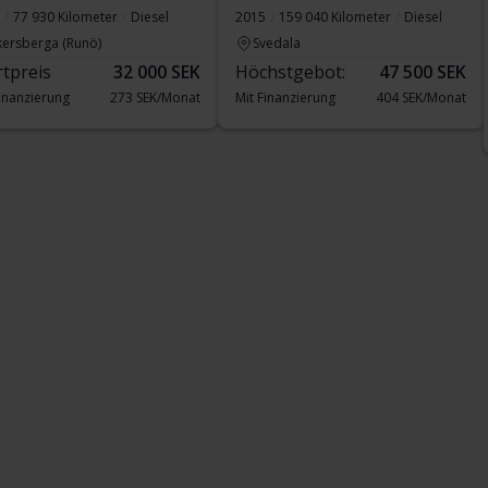
77 930 Kilometer
Diesel
2015
159 040 Kilometer
Diesel
kersberga (Runö)
Svedala
rtpreis
32 000 SEK
Höchstgebot:
47 500 SEK
Finanzierung
273 SEK/Monat
Mit Finanzierung
404 SEK/Monat