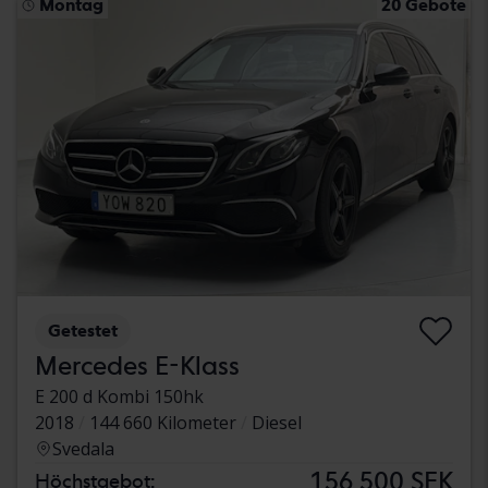
Montag
20 Gebote
Getestet
Mercedes E-Klass
E 200 d Kombi 150hk
2018
144 660 Kilometer
Diesel
Svedala
156 500 SEK
Höchstgebot: