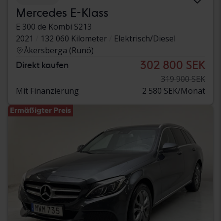
Mercedes E-Klass
E 300 de Kombi S213
2021
132 060 Kilometer
Elektrisch/Diesel
Åkersberga (Runö)
302 800 SEK
Direkt kaufen
319 900 SEK
Mit Finanzierung
2 580 SEK/Monat
Ermäßigter Preis