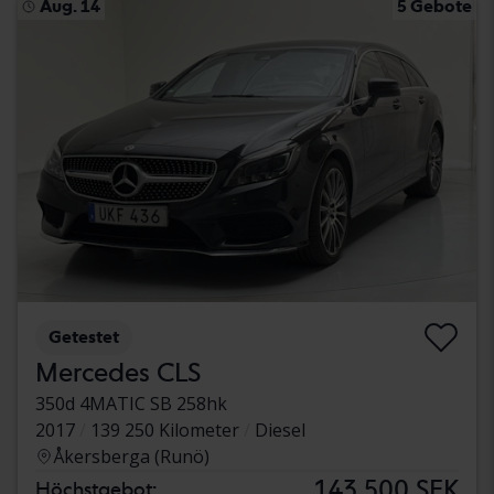
Aug. 14
5 Gebote
Getestet
Mercedes CLS
350d 4MATIC SB 258hk
2017
139 250 Kilometer
Diesel
Åkersberga (Runö)
143 500 SEK
Höchstgebot: