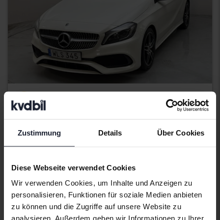
Zertifiziert
Mercedes A-Klass
A 200 d 5dr W176
Zustimmung
Details
Über Cookies
2018
89 670 Kilometer
Diesel
Kungälv (Ellesbo)
189 800 SEK
Direkt kaufen
Diese Webseite verwendet Cookies
Mit Finanzierung
1 617 SEK/Monat
Wir verwenden Cookies, um Inhalte und Anzeigen zu
personalisieren, Funktionen für soziale Medien anbieten
Aug. 12
4 Gebote
zu können und die Zugriffe auf unsere Website zu
analysieren. Außerdem geben wir Informationen zu Ihrer