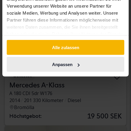
Verwendung unserer Website an unsere Partner für
soziale Medien, Werbung und Analysen weiter. Unsere
Partner führen diese Informationen möglicherweise mit
weiteren Daten zusammen, die Sie ihnen bereitgestellt
haben oder die sie im Rahmen Ihrer Nutzung der Dienste
gesammelt haben.
Alle zulassen
Anpassen
Getestet
Mercedes A-Klass
A 180 CDI 5dr W176
2014
201 330 Kilometer
Diesel
Bromölla
19 500 SEK
Höchstgebot: