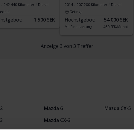
242 440 Kilometer
Diesel
2014
207 200 Kilometer
Diesel
vedala
Getinge
hstgebot:
1 500 SEK
Höchstgebot:
54 000 SEK
Mit Finanzierung
460 SEK/Monat
Anzeige 3 von 3 Treffer
2
Mazda 6
Mazda CX-5
3
Mazda CX-3