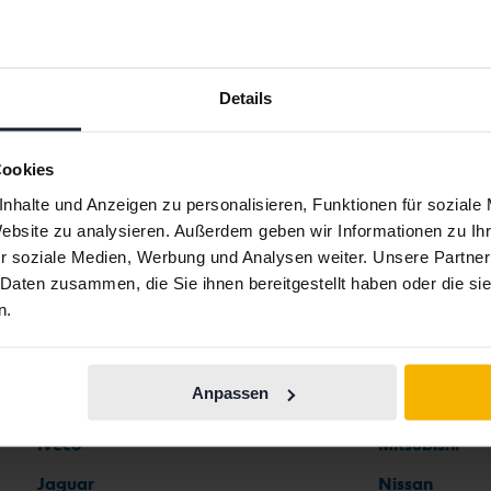
Details
Automarken
Cookies
nhalte und Anzeigen zu personalisieren, Funktionen für soziale
Website zu analysieren. Außerdem geben wir Informationen zu I
Ferrari
Maserati
r soziale Medien, Werbung und Analysen weiter. Unsere Partner
 Daten zusammen, die Sie ihnen bereitgestellt haben oder die s
Fiat
Mazda
n.
Ford
Mercedes
Honda
MG
Anpassen
Hyundai
MINI
Iveco
Mitsubishi
Jaguar
Nissan