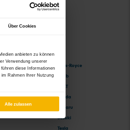
Über Cookies
 Medien anbieten zu können
hrer Verwendung unserer
Rolls-Royce
 führen diese Informationen
ie im Rahmen Ihrer Nutzung
Saab
SEAT
Skoda
Alle zulassen
Subaru
Suzuki
Tesla