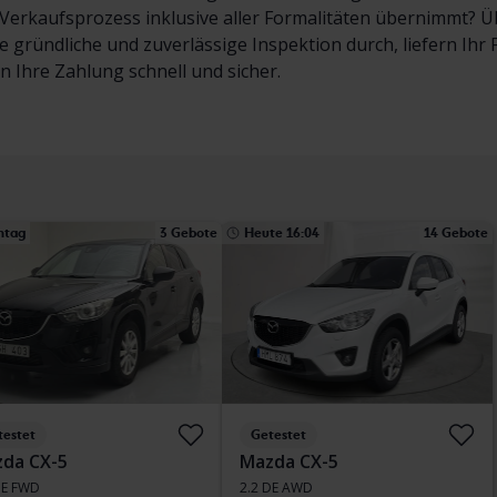
erkaufsprozess inklusive aller Formalitäten übernimmt? Übe
e gründliche und zuverlässige Inspektion durch, liefern Ih
en Ihre Zahlung schnell und sicher.
ntag
3 Gebote
Heute 16:04
14 Gebote
testet
Getestet
da CX-5
Mazda CX-5
DE FWD
2.2 DE AWD