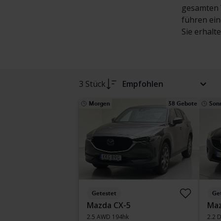
gesamten V
führen ein
Sie erhalt
3 Stück
Empfohlen
Morgen
38 Gebote
Son
Getestet
Ge
Mazda CX-5
Maz
2.5 AWD 194hk
2.2 