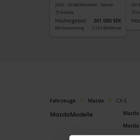
2020
26 080 Kilometer
Benzin
2013
Svedala
S
Höchstgebot:
261 000 SEK
Höc
Mit Finanzierung
2 224 SEK/Monat
Fahrzeuge
Mazda
CX-5
Mazda 
MazdaModelle
Mazda 