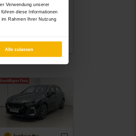
KIA EV6
hrer Verwendung unserer
AWD
 führen diese Informationen
2023
34 900 Kilometer
El
ie im Rahmen Ihrer Nutzung
Kungälv (Ellesbo)
Direkt kaufen
389 900 SEK
394 900 SEK
Mit Finanzierung
3 322 SEK/Monat
Alle zulassen
Ermäßigter Preis