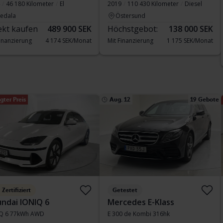
46 180 Kilometer
El
2019
110 430 Kilometer
Diesel
vedala
Östersund
ekt kaufen
489 900 SEK
Höchstgebot:
138 000 SEK
Finanzierung
4 174 SEK/Monat
Mit Finanzierung
1 175 SEK/Monat
gter Preis
Aug. 12
19 Gebote
Zertifiziert
Getestet
ndai IONIQ 6
Mercedes E-Klass
Q 6 77kWh AWD
E 300 de Kombi 316hk