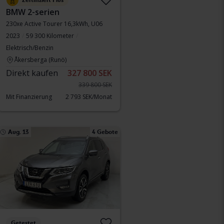
Zertifiziert Plus
BMW 2-serien
230xe Active Tourer 16,3kWh, U06
2023
59 300 Kilometer
Elektrisch/Benzin
Åkersberga (Runö)
Direkt kaufen
327 800 SEK
339 800 SEK
Mit Finanzierung
2 793 SEK/Monat
Aug. 13
4 Gebote
Getestet