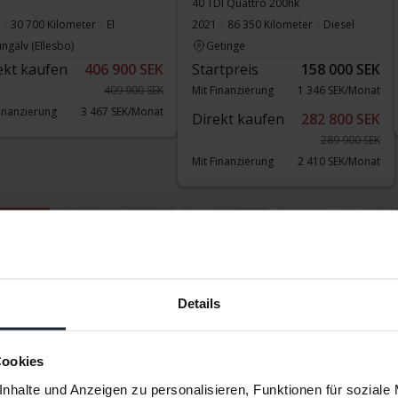
40 TDI Quattro 200hk
30 700 Kilometer
El
2021
86 350 Kilometer
Diesel
ngälv (Ellesbo)
Getinge
ekt kaufen
406 900 SEK
Startpreis
158 000 SEK
409 900 SEK
Mit Finanzierung
1 346 SEK/Monat
Finanzierung
3 467 SEK/Monat
Direkt kaufen
282 800 SEK
289 900 SEK
Mit Finanzierung
2 410 SEK/Monat
gter Preis
Aug. 13
3 Gebote
Details
Cookies
testet
Zertifiziert Plus
nhalte und Anzeigen zu personalisieren, Funktionen für soziale