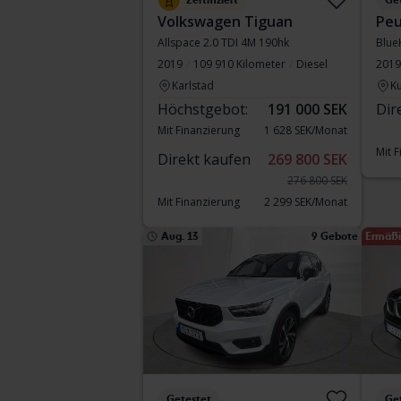
Zertifiziert
Ge
Volkswagen Tiguan
Peu
Allspace 2.0 TDI 4M 190hk
Blue
2019
109 910 Kilometer
Diesel
2019
Karlstad
Ku
Höchstgebot:
191 000 SEK
Dir
Mit Finanzierung
1 628 SEK/Monat
Mit 
Direkt kaufen
269 800 SEK
276 800 SEK
Mit Finanzierung
2 299 SEK/Monat
Aug. 13
9 Gebote
Ermäßi
Getestet
Ge