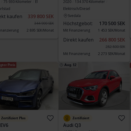
75 930 Kilometer
El
2020
134 370 Kilometer
rlstad
Elektrisch/Diesel
ekt kaufen
339 800 SEK
Svedala
Höchstgebot:
170 500 SEK
344 900 SEK
Finanzierung
2 895 SEK/Monat
Mit Finanzierung
1 453 SEK/Monat
Direkt kaufen
266 800 SEK
282 800 SEK
Mit Finanzierung
2 273 SEK/Monat
gter Preis
Aug. 12
Zertifiziert Plus
Zertifiziert
 EV6
Audi Q3