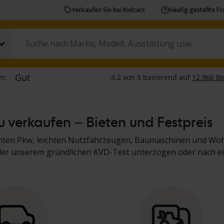
Verkaufen Sie bei Kvdcars
Häufig gestellte F
 verkaufen – Bieten und Festpreis
chten Pkw, leichten Nutzfahrzeugen, Baumaschinen und Wo
der unserem gründlichen KVD-Test unterzogen oder nach ei
Sie in der Fahrzeugbeschreibung. Lesen Sie mehr über den 
inen, Lkw und Wohnmobilen
.