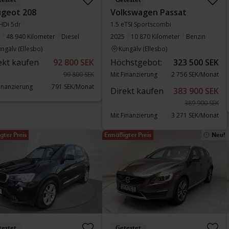
testet
Getestet
geot 208
Volkswagen Passat
HDi 5dr
1.5 eTSI Sportscombi
48 940 Kilometer
Diesel
2025
10 870 Kilometer
Benzin
ngälv (Ellesbo)
Kungälv (Ellesbo)
ekt kaufen
92 800 SEK
Höchstgebot:
323 500 SEK
99 800 SEK
Mit Finanzierung
2 756 SEK/Monat
Finanzierung
791 SEK/Monat
Direkt kaufen
383 900 SEK
389 900 SEK
Mit Finanzierung
3 271 SEK/Monat
gter Preis
Ermäßigter Preis
Neu!
testet
Getestet