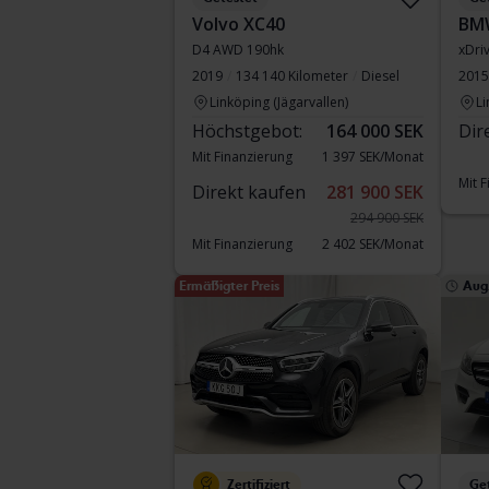
Volvo XC40
BM
D4 AWD 190hk
xDri
2019
134 140 Kilometer
Diesel
2015
Linköping (Jägarvallen)
Li
Höchstgebot:
164 000 SEK
Dir
Mit Finanzierung
1 397 SEK/Monat
Mit 
Direkt kaufen
281 900 SEK
294 900 SEK
Mit Finanzierung
2 402 SEK/Monat
Ermäßigter Preis
Aug.
Zertifiziert
Ge