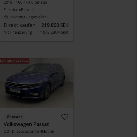
2019
100 470 Kilometer
Elektrisch/Benzin
Linköping (Jägarvallen)
Direkt kaufen
219 800 SEK
Mit Finanzierung
1 873 SEK/Monat
Ermäßigter Preis
Getestet
Volkswagen Passat
2.0 TDI Sportscombi 4Motion