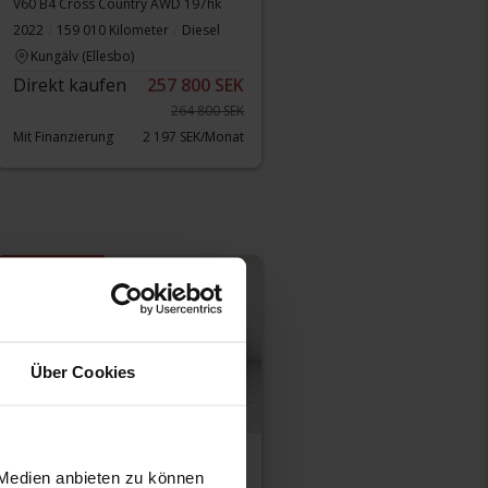
V60 B4 Cross Country AWD 197hk
2022
159 010 Kilometer
Diesel
Kungälv (Ellesbo)
Direkt kaufen
257 800 SEK
264 800 SEK
Mit Finanzierung
2 197 SEK/Monat
Ermäßigter Preis
Über Cookies
Getestet
 Medien anbieten zu können