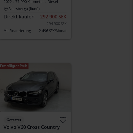
2022
77 990 Kilometer
Diesel
Åkersberga (Runö)
Direkt kaufen
292 900 SEK
294 900 SEK
Mit Finanzierung
2 496 SEK/Monat
Ermäßigter Preis
Getestet
Volvo V60 Cross Country