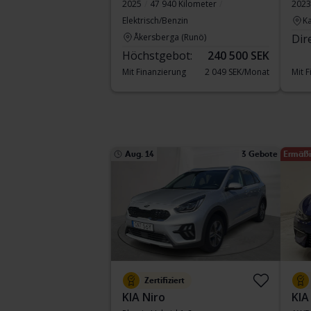
2025
47 940 Kilometer
2023
Elektrisch/Benzin
Ka
Åkersberga (Runö)
Dir
Höchstgebot:
240 500 SEK
Mit Finanzierung
2 049 SEK/Monat
Mit 
Aug. 14
3 Gebote
Ermäßi
Zertifiziert
KIA Niro
KIA