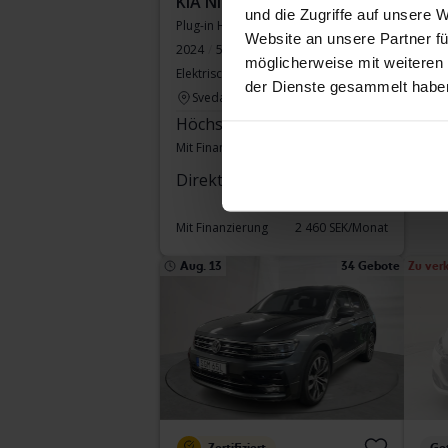
KIA Niro
Vol
und die Zugriffe auf unsere 
Plug-in Hybrid
T2
Website an unsere Partner fü
2024
58 240 Kilometer
2017
möglicherweise mit weiteren
Elektrisch/Benzin
Ku
der Dienste gesammelt habe
Svedala
Dir
Höchstgebot:
171 000 SEK
Mit Finanzierung
1 457 SEK/Monat
Mit 
Direkt kaufen
288 800 SEK
308 800 SEK
Mit Finanzierung
2 460 SEK/Monat
Aug. 13
34 Gebote
Zu ver