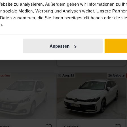
vo V40
Audi Q3
Website zu analysieren. Außerdem geben wir Informationen zu I
40 TFSI Quattro 190hk
r soziale Medien, Werbung und Analysen weiter. Unsere Partner
93 680 Kilometer
Benzin
2020
88 320 Kilometer
Benzin
 Daten zusammen, die Sie ihnen bereitgestellt haben oder die s
ngälv (Ellesbo)
Getinge
n.
ekt kaufen
155 800 SEK
Höchstgebot:
150 500 SEK
159 800 SEK
Mit Finanzierung
1 282 SEK/Monat
Finanzierung
1 327 SEK/Monat
Direkt kaufen
259 800 SEK
Anpassen
274 900 SEK
Mit Finanzierung
2 213 SEK/Monat
kaufen
Aug. 13
16 Gebote