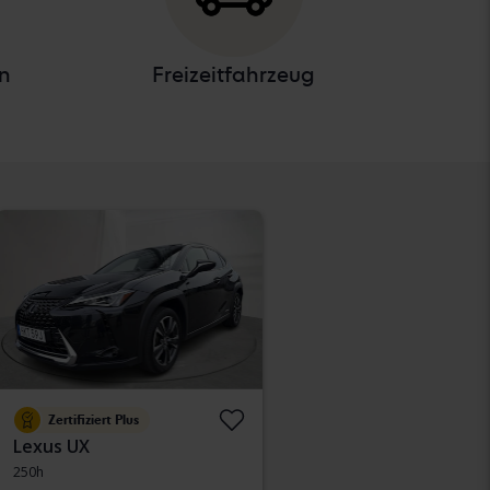
n
Freizeitfahrzeug
Zertifiziert Plus
Lexus UX
250h