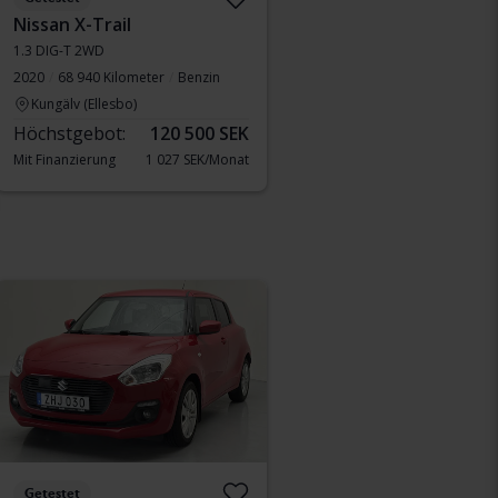
Nissan X-Trail
1.3 DIG-T 2WD
2020
68 940 Kilometer
Benzin
Kungälv (Ellesbo)
Höchstgebot:
120 500 SEK
Mit Finanzierung
1 027 SEK/Monat
Getestet