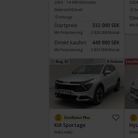
2024
14 690 Kilometer
2024
Elektrisch/Diesel
S
Arboga
Dir
Startpreis
332 000 SEK
Mit 
Mit Finanzierung
2 828 SEK/Monat
Direkt kaufen
449 900 SEK
Mit Finanzierung
3 833 SEK/Monat
Aug. 12
8 Gebote
Ermäßi
Zertifiziert Plus
KIA Sportage
Hyu
PHEV AWD
IONI