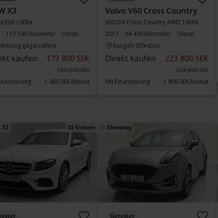
W X3
Volvo V60 Cross Country
ve20d 190hk
V60 D4 Cross Country AWD 190hk
117 540 Kilometer
Diesel
2017
94 400 Kilometer
Diesel
nköping (Jägarvallen)
Kungälv (Ellesbo)
ekt kaufen
173 800 SEK
Direkt kaufen
223 800 SEK
189 800 SEK
224 800 SEK
Finanzierung
1 480 SEK/Monat
Mit Finanzierung
1 906 SEK/Monat
 12
11 Gebote
Dienstag
testet
Getestet