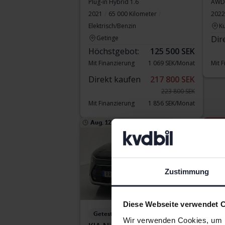
Plug-in Hybrid 1.6
AWD
2021
65 000 Kilometer
2022
Elektrisch/Benzin
Ku
Getinge
Dir
Höchstgebot:
125 500 SEK
Mit Finanzierung
1 069 SEK/Monat
Mit 
Direkt kaufen
217 800 SEK
223 800 SEK
Mit Finanzierung
1 856 SEK/Monat
Aug. 12
4 Gebote
Ermäßi
Zustimmung
Diese Webseite verwendet 
Getestet
Ge
Wir verwenden Cookies, um I