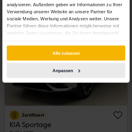
analysieren. Außerdem geben wir Informationen zu Ihrer
20 000 SEK
Startpreis
Verwendung unserer Website an unsere Partner für
Mit Finanzierung
170 SEK/Monat
soziale Medien, Werbung und Analysen weiter. Unsere
Partner führen diese Informationen möglicherweise mit
Dienstag
60 Gebote
weiteren Daten zusammen, die Sie ihnen bereitgestellt
haben oder die sie im Rahmen Ihrer Nutzung der Dienste
gesammelt haben.
Alle zulassen
Anpassen
Zertifiziert
KIA Sportage