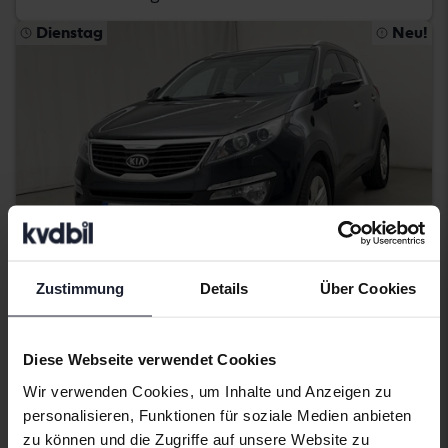
Dienstag
Neu!
Zustimmung
Details
Über Cookies
Getestet
KIA Sportage
Diese Webseite verwendet Cookies
Wir verwenden Cookies, um Inhalte und Anzeigen zu
1.6 2WD
personalisieren, Funktionen für soziale Medien anbieten
2013
120 290 Kilometer
Benzin
zu können und die Zugriffe auf unsere Website zu
Åkersberga (Runö)