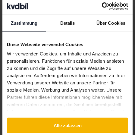
Demnächst
Startpreis
Unsere Bewertung ist auf dem Weg
Zustimmung
Details
Über Cookies
Anzeige 3 von 3 Treffer
Diese Webseite verwendet Cookies
Wir verwenden Cookies, um Inhalte und Anzeigen zu
personalisieren, Funktionen für soziale Medien anbieten
zu können und die Zugriffe auf unsere Website zu
Fahrzeuge
Jeep
analysieren. Außerdem geben wir Informationen zu Ihrer
Verwendung unserer Website an unsere Partner für
JeepModelle
soziale Medien, Werbung und Analysen weiter. Unsere
Partner führen diese Informationen möglicherweise mit
Jeep Cherokee
Jeep Grand
Jeep Wrangler
weiteren Daten zusammen, die Sie ihnen bereitgestellt
Cherokee
haben oder die sie im Rahmen Ihrer Nutzung der Dienste
gesammelt haben.
Alle zulassen