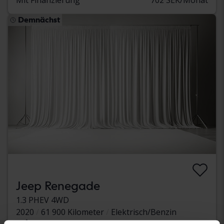
Demnächst
Jeep Renegade
1.3 PHEV 4WD
2020
61 900 Kilometer
Elektrisch/Benzin
Åkersberga (Runö)