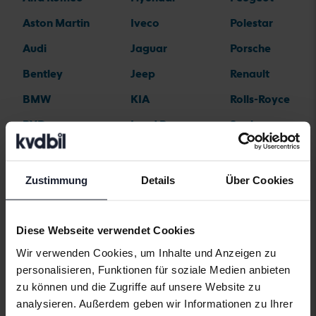
Aston Martin
Iveco
Polestar
Audi
Jaguar
Porsche
Bentley
Jeep
Renault
BMW
KIA
Rolls-Royce
BYD
Land Rover
Saab
Cadillac
Lexus
SEAT
Chevrolet
Lynk&Co
Skoda
Zustimmung
Details
Über Cookies
Chrysler
Maserati
Subaru
Citroen
Mazda
Suzuki
Diese Webseite verwendet Cookies
Dacia
Mercedes
Tesla
Wir verwenden Cookies, um Inhalte und Anzeigen zu
personalisieren, Funktionen für soziale Medien anbieten
Dodge
MG
Toyota
zu können und die Zugriffe auf unsere Website zu
Ferrari
MINI
Volkswagen
analysieren. Außerdem geben wir Informationen zu Ihrer