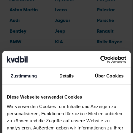
Aston Martin
Iveco
Polestar
Audi
Jaguar
Porsche
Bentley
Jeep
Renault
BMW
KIA
Rolls-Royce
BYD
Land Rover
Saab
Cadillac
Lexus
SEAT
Chevrolet
Lynk&Co
Skoda
Zustimmung
Details
Über Cookies
Chrysler
Maserati
Subaru
Citroen
Mazda
Suzuki
Diese Webseite verwendet Cookies
Dacia
Mercedes
Tesla
Wir verwenden Cookies, um Inhalte und Anzeigen zu
personalisieren, Funktionen für soziale Medien anbieten
Dodge
MG
Toyota
zu können und die Zugriffe auf unsere Website zu
Ferrari
MINI
Volkswagen
analysieren. Außerdem geben wir Informationen zu Ihrer