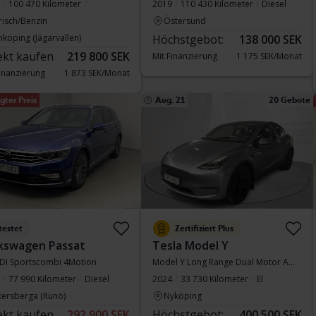
100 470 Kilometer
2019
110 430 Kilometer
Diesel
risch/Benzin
Östersund
nköping (Jägarvallen)
Höchstgebot:
138 000 SEK
ekt kaufen
219 800 SEK
Mit Finanzierung
1 175 SEK/Monat
Finanzierung
1 873 SEK/Monat
gter Preis
Aug. 21
20 Gebote
testet
Zertifiziert Plus
kswagen Passat
Tesla Model Y
TDI Sportscombi 4Motion
Model Y Long Range Dual Motor AWD
77 990 Kilometer
Diesel
2024
33 730 Kilometer
El
kersberga (Runö)
Nyköping
ekt kaufen
292 900 SEK
Höchstgebot:
400 500 SEK