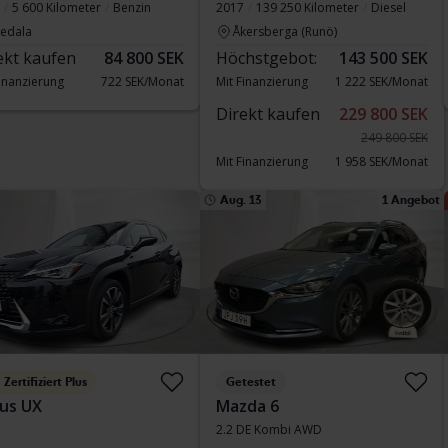
5 600 Kilometer
Benzin
2017
139 250 Kilometer
Diesel
vedala
Åkersberga (Runö)
ekt kaufen
84 800 SEK
Höchstgebot:
143 500 SEK
Finanzierung
722 SEK/Monat
Mit Finanzierung
1 222 SEK/Monat
Direkt kaufen
229 800 SEK
249 800 SEK
Mit Finanzierung
1 958 SEK/Monat
Aug. 13
1 Angebot
Zertifiziert Plus
Getestet
us UX
Mazda 6
2.2 DE Kombi AWD