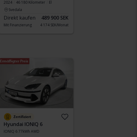
2024
46 180 Kilometer
El
Svedala
Direkt kaufen
489 900 SEK
Mit Finanzierung
4 174 SEK/Monat
Ermäßigter Preis
Zertifiziert
Hyundai IONIQ 6
IONIQ 6 77kWh AWD