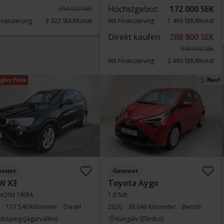
Höchstgebot:
172 000 SEK
394 900 SEK
Finanzierung
3 322 SEK/Monat
Mit Finanzierung
1 466 SEK/Monat
Direkt kaufen
288 800 SEK
308 800 SEK
Mit Finanzierung
2 460 SEK/Monat
gter Preis
Neu!
testet
Getestet
W X3
Toyota Aygo
ve20d 190hk
1.0 5dr
117 540 Kilometer
Diesel
2020
38 040 Kilometer
Benzin
nköping (Jägarvallen)
Kungälv (Ellesbo)