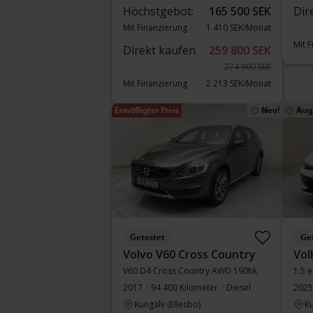
Höchstgebot:
165 500 SEK
Dir
Mit Finanzierung
1 410 SEK/Monat
Mit 
Direkt kaufen
259 800 SEK
274 900 SEK
Mit Finanzierung
2 213 SEK/Monat
Ermäßigter Preis
Neu!
Aug.
Getestet
Ge
Volvo V60 Cross Country
Vol
V60 D4 Cross Country AWD 190hk
1.5 
2017
94 400 Kilometer
Diesel
2025
Kungälv (Ellesbo)
Ku