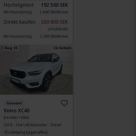
Höchstgebot:
192 500 SEK
Mit Finanzierung
1 640 SEK/Monat
Direkt kaufen
269 800 SEK
276 800 SEK
Mit Finanzierung
2 299 SEK/Monat
Aug. 13
24 Gebote
Getestet
Volvo XC40
D4 AWD 190hk
2019
134 140 Kilometer
Diesel
Linköping (Jägarvallen)