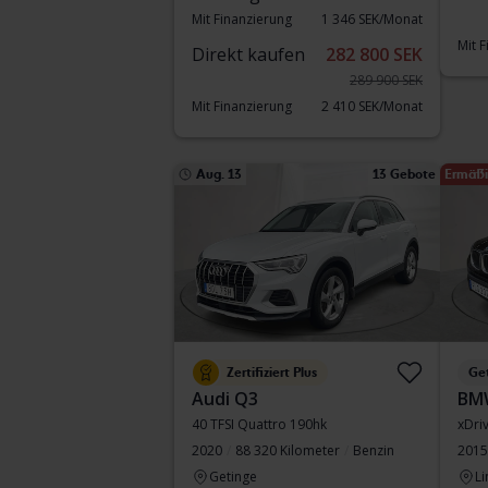
Mit Finanzierung
1 346 SEK/Monat
Mit 
Direkt kaufen
282 800 SEK
289 900 SEK
Mit Finanzierung
2 410 SEK/Monat
Aug. 13
13 Gebote
Ermäßi
Zertifiziert Plus
Ge
Audi Q3
BM
40 TFSI Quattro 190hk
xDri
2020
88 320 Kilometer
Benzin
2015
Getinge
Li