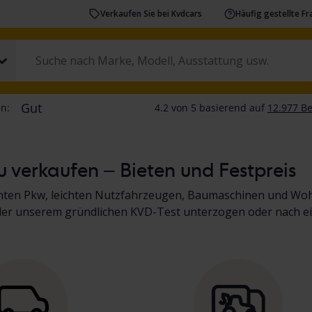
Verkaufen Sie bei Kvdcars
Häufig gestellte F
 verkaufen – Bieten und Festpreis
chten Pkw, leichten Nutzfahrzeugen, Baumaschinen und Wo
der unserem gründlichen KVD-Test unterzogen oder nach ei
Sie in der Fahrzeugbeschreibung. Lesen Sie mehr über den 
inen, Lkw und Wohnmobilen
.