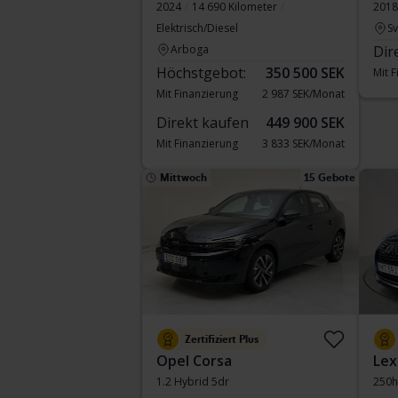
2024
14 690 Kilometer
2018
Elektrisch/Diesel
S
Arboga
Dir
Höchstgebot:
350 500 SEK
Mit 
Mit Finanzierung
2 987 SEK/Monat
Direkt kaufen
449 900 SEK
Mit Finanzierung
3 833 SEK/Monat
Mittwoch
15 Gebote
Zertifiziert Plus
Opel Corsa
Lex
1.2 Hybrid 5dr
250h