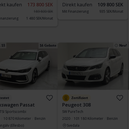
ekt kaufen
173 800 SEK
Direkt kaufen
109 800 SEK
189 800 SEK
Mit Finanzierung
935 SEK/Monat
Finanzierung
1 480 SEK/Monat
 13
16 Gebote
Neu!
testet
Zertifiziert
kswagen Passat
Peugeot 308
eTSI Sportscombi
SW PureTech
10 870 Kilometer
Benzin
2020
101 180 Kilometer
Benzin
ngälv (Ellesbo)
Svedala