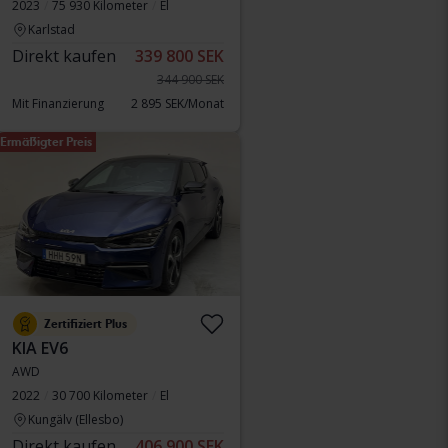
2023
75 930 Kilometer
El
Karlstad
Direkt kaufen
339 800 SEK
344 900 SEK
Mit Finanzierung
2 895 SEK/Monat
Ermäßigter Preis
Zertifiziert Plus
KIA EV6
AWD
2022
30 700 Kilometer
El
Kungälv (Ellesbo)
Direkt kaufen
406 900 SEK