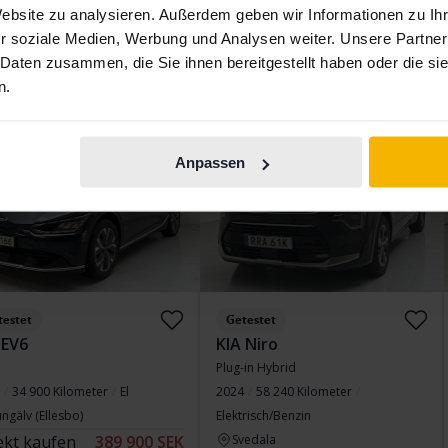
Website zu analysieren. Außerdem geben wir Informationen zu I
Finanzierung
2 197 SEK/Monat
Mit Finanzierung
1 368 SEK/Monat
r soziale Medien, Werbung und Analysen weiter. Unsere Partner
Direkt kaufen
217 800 SEK
 Daten zusammen, die Sie ihnen bereitgestellt haben oder die s
223 800 SEK
n.
Mit Finanzierung
1 856 SEK/Monat
gter Preis
Mittwoch
6 Gebote
Anpassen
testet
Getestet
 EV6
KIA Niro
Plug-in Hybrid
34 900 Kilometer
El
2024
58 240 Kilometer
ngälv (Ellesbo)
Elektrisch/Benzin
ekt kaufen
389 900 SEK
Svedala