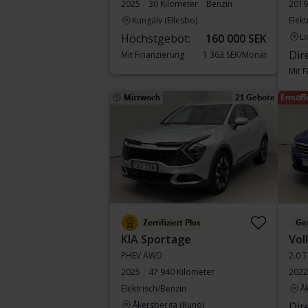
2025
30 Kilometer
Benzin
2019
Kungälv (Ellesbo)
Elekt
Höchstgebot:
160 000 SEK
Li
Dir
Mit Finanzierung
1 363 SEK/Monat
Mit 
Mittwoch
21 Gebote
Ermäßi
Zertifiziert Plus
Ge
KIA Sportage
Vol
PHEV AWD
2.0 
2025
47 940 Kilometer
2022
Elektrisch/Benzin
Å
Åkersberga (Runö)
Dir