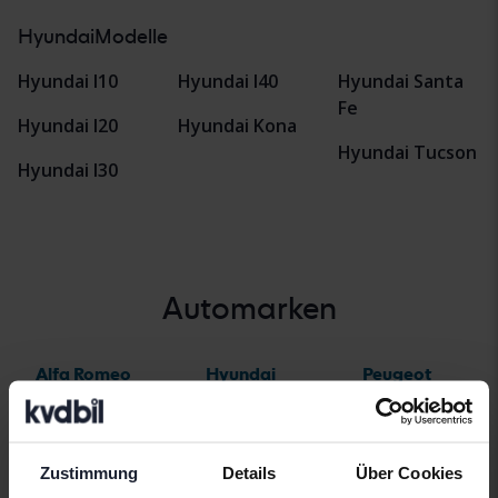
HyundaiModelle
Hyundai I10
Hyundai I40
Hyundai Santa
Fe
Hyundai I20
Hyundai Kona
Hyundai Tucson
Hyundai I30
Automarken
Alfa Romeo
Hyundai
Peugeot
Aston Martin
Iveco
Polestar
Audi
Jaguar
Porsche
Zustimmung
Details
Über Cookies
Bentley
Jeep
Renault