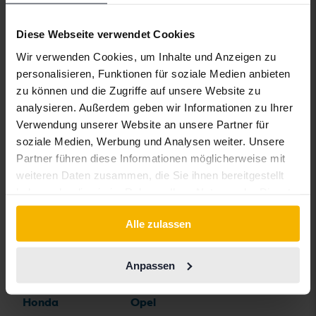
BMW
KIA
Rolls-Royce
Diese Webseite verwendet Cookies
BYD
Land Rover
Saab
Wir verwenden Cookies, um Inhalte und Anzeigen zu
Cadillac
Lexus
SEAT
personalisieren, Funktionen für soziale Medien anbieten
zu können und die Zugriffe auf unsere Website zu
Chevrolet
Lynk&Co
Skoda
analysieren. Außerdem geben wir Informationen zu Ihrer
Chrysler
Maserati
Subaru
Verwendung unserer Website an unsere Partner für
soziale Medien, Werbung und Analysen weiter. Unsere
Citroen
Mazda
Suzuki
Partner führen diese Informationen möglicherweise mit
Dacia
Mercedes
Tesla
weiteren Daten zusammen, die Sie ihnen bereitgestellt
haben oder die sie im Rahmen Ihrer Nutzung der Dienste
Dodge
MG
Toyota
gesammelt haben.
Alle zulassen
Ferrari
MINI
Volkswagen
Fiat
Mitsubishi
Volvo
Anpassen
Ford
Nissan
Honda
Opel