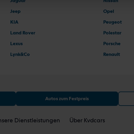
Jaguar
Nissan
Jeep
Opel
KIA
Peugeot
Land Rover
Polestar
Lexus
Porsche
Lynk&Co
Renault
Autos zum Festpreis
sere Dienstleistungen
Über Kvdcars