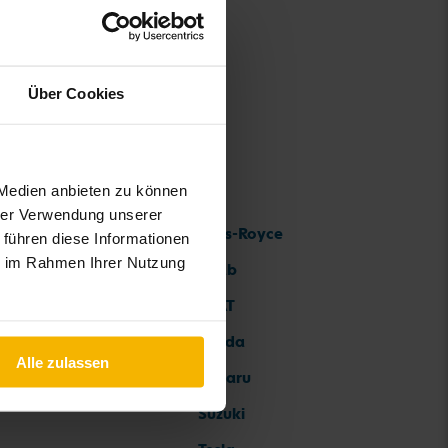
Über Cookies
 Medien anbieten zu können
hrer Verwendung unserer
Rolls-Royce
 führen diese Informationen
ie im Rahmen Ihrer Nutzung
Saab
SEAT
Skoda
Alle zulassen
Subaru
Suzuki