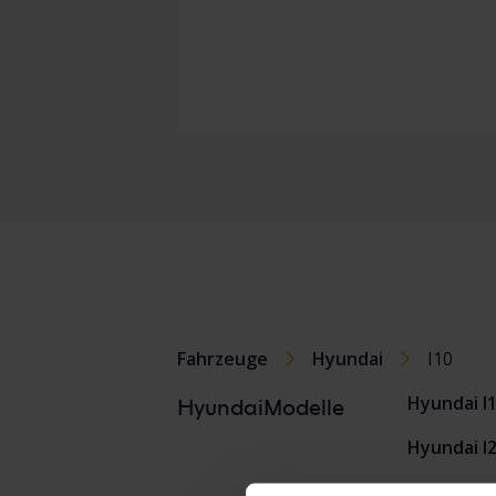
Fahrzeuge
Hyundai
I10
Hyundai I
HyundaiModelle
Hyundai I