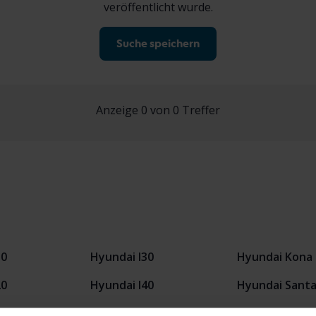
veröffentlicht wurde.
Suche speichern
Anzeige 0 von 0 Treffer
10
Hyundai I30
Hyundai Kona
20
Hyundai I40
Hyundai Santa