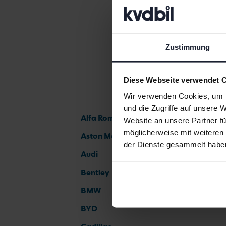
Zustimmung
Diese Webseite verwendet 
Wir verwenden Cookies, um I
und die Zugriffe auf unsere 
Alfa Romeo
Website an unsere Partner fü
möglicherweise mit weiteren
Aston Martin
der Dienste gesammelt habe
Audi
Bentley
BMW
BYD