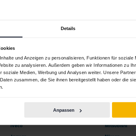
Details
Automarken
Cookies
nhalte und Anzeigen zu personalisieren, Funktionen für soziale
Website zu analysieren. Außerdem geben wir Informationen zu I
Ferrari
Maserati
r soziale Medien, Werbung und Analysen weiter. Unsere Partner
 Daten zusammen, die Sie ihnen bereitgestellt haben oder die s
Fiat
Mazda
n.
Ford
Mercedes
Honda
MG
Anpassen
Hyundai
MINI
Iveco
Mitsubishi