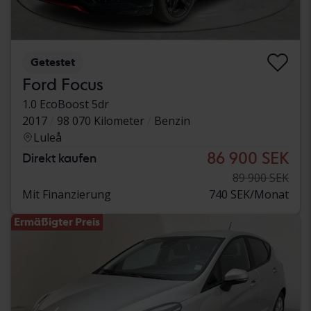
Getestet
Ford Focus
1.0 EcoBoost 5dr
2017
98 070 Kilometer
Benzin
Luleå
86 900 SEK
Direkt kaufen
89 900 SEK
Mit Finanzierung
740 SEK/Monat
Ermäßigter Preis