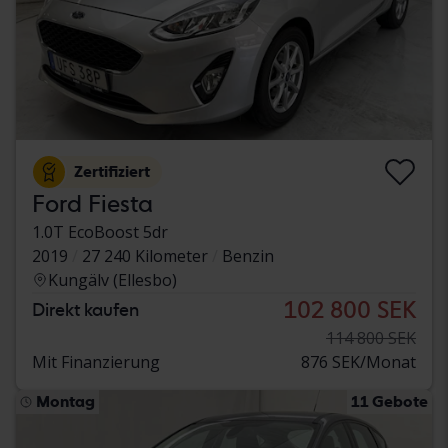
Zertifiziert
Ford Fiesta
1.0T EcoBoost 5dr
2019
27 240 Kilometer
Benzin
Kungälv (Ellesbo)
102 800 SEK
Direkt kaufen
114 800 SEK
Mit Finanzierung
876 SEK/Monat
Montag
11 Gebote