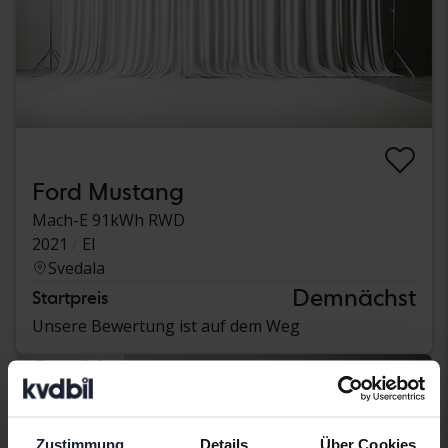
Ford Mustang
Mach-E 91kWh RWD
2021
El
Svedala
Demnächst
Startpreis
Unsere Bewertung ist auf dem Weg
Demnächst
Zustimmung
Details
Über Cookies