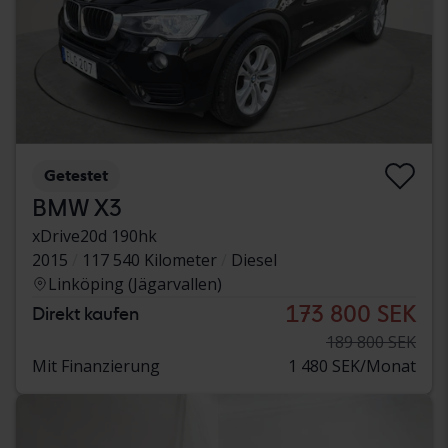
Getestet
BMW X3
xDrive20d 190hk
2015
117 540 Kilometer
Diesel
Linköping (Jägarvallen)
173 800 SEK
Direkt kaufen
189 800 SEK
Mit Finanzierung
1 480 SEK/Monat