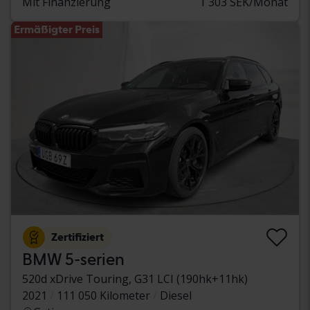
Mit Finanzierung
1 303 SEK/Monat
Ermäßigter Preis
Zertifiziert
BMW 5-serien
520d xDrive Touring, G31 LCI (190hk+11hk)
2021
111 050 Kilometer
Diesel