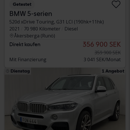
Getestet
BMW 5-serien
520d xDrive Touring, G31 LCI (190hk+11hk)
2021
70 980 Kilometer
Diesel
Åkersberga (Runö)
356 900 SEK
Direkt kaufen
359 900 SEK
Mit Finanzierung
3 041 SEK/Monat
Dienstag
1 Angebot