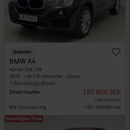
Getestet
BMW X4
xDrive 20d, F26
2016
149 570 Kilometer
Diesel
Åkersberga (Runö)
187 800 SEK
Direkt kaufen
198 900 SEK
Mit Finanzierung
1 601 SEK/Monat
Ermäßigter Preis