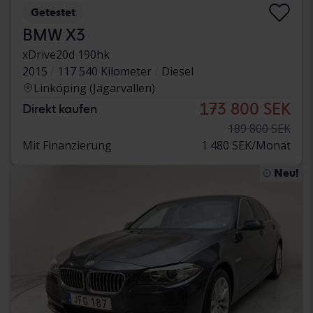
Getestet
BMW X3
xDrive20d 190hk
2015
117 540 Kilometer
Diesel
Linköping (Jägarvallen)
173 800 SEK
Direkt kaufen
189 800 SEK
Mit Finanzierung
1 480 SEK/Monat
Neu!