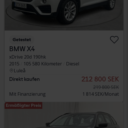
Getestet
BMW X4
xDrive 20d 190hk
2015
105 580 Kilometer
Diesel
Luleå
212 800 SEK
Direkt kaufen
219 800 SEK
Mit Finanzierung
1 814 SEK/Monat
Ermäßigter Preis