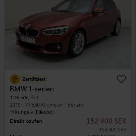
Zertifiziert
BMW 1-serien
118i 5dr, F20
2019
77 550 Kilometer
Benzin
Kungälv (Ellesbo)
152 900 SEK
Direkt kaufen
154 900 SEK