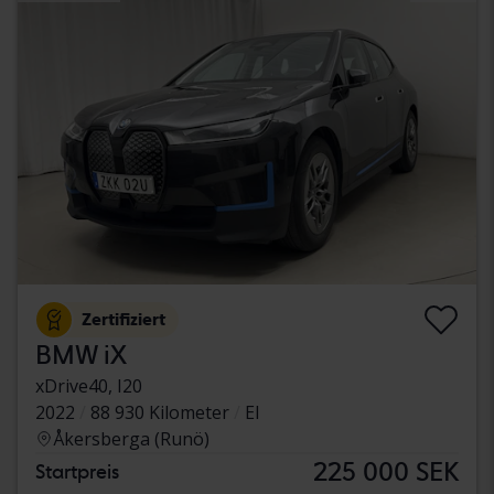
Zertifiziert
BMW iX
xDrive40, I20
2022
88 930 Kilometer
El
Åkersberga (Runö)
225 000 SEK
Startpreis