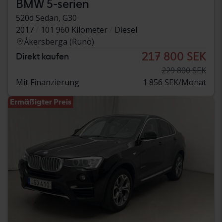
BMW 5-serien
520d Sedan, G30
2017
101 960 Kilometer
Diesel
Åkersberga (Runö)
217 800 SEK
Direkt kaufen
229 800 SEK
Mit Finanzierung
1 856 SEK/Monat
Ermäßigter Preis