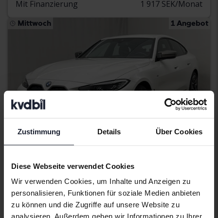
Mit Finanzierung
1 917 SEK/Monat
Mittwoch
1 Angebot
Zustimmung
Details
Über Cookies
Diese Webseite verwendet Cookies
Zertifiziert
Wir verwenden Cookies, um Inhalte und Anzeigen zu
BMW i4
personalisieren, Funktionen für soziale Medien anbieten
M50 xDrive, G26
zu können und die Zugriffe auf unsere Website zu
2024
45 130 Kilometer
El
analysieren. Außerdem geben wir Informationen zu Ihrer