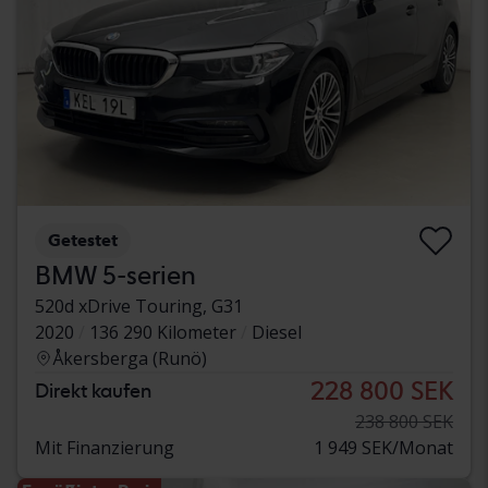
Getestet
BMW 5-serien
520d xDrive Touring, G31
2020
136 290 Kilometer
Diesel
Åkersberga (Runö)
228 800 SEK
Direkt kaufen
238 800 SEK
Mit Finanzierung
1 949 SEK/Monat