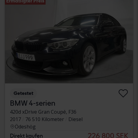
Ermäßigter Preis
Getestet
BMW 4-serien
420d xDrive Gran Coupé, F36
2017
76 510 Kilometer
Diesel
Ödeshög
226 800 SEK
Direkt kaufen