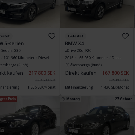
testet
Getestet
 5-serien
BMW X4
 Sedan, G30
xDrive 20d, F26
101 960 Kilometer
Diesel
2015
165 050 Kilometer
Diesel
kersberga (Runö)
Åkersberga (Runö)
ekt kaufen
217 800 SEK
Direkt kaufen
167 800 SEK
229 800 SEK
179 800 SEK
Finanzierung
1 856 SEK/Monat
Mit Finanzierung
1 430 SEK/Monat
gter Preis
Montag
27 Gebote