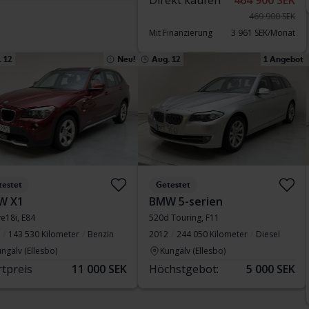
Direkt kaufen
464 900 SEK
469 900 SEK
Mit Finanzierung
3 961 SEK/Monat
 12
Neu!
Aug. 12
1 Angebot
testet
Getestet
W X1
BMW 5-serien
ve18i, E84
520d Touring, F11
143 530 Kilometer
Benzin
2012
244 050 Kilometer
Diesel
ngälv (Ellesbo)
Kungälv (Ellesbo)
rtpreis
11 000 SEK
Höchstgebot:
5 000 SEK