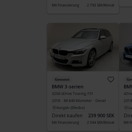
Mit Finanzierung
2 793 SEK/Monat
Getestet
Ge
BMW 3-serien
BM
320d xDrive Touring, F31
xDri
2018
88 840 Kilometer
Diesel
2019
Kungälv (Ellesbo)
Lu
Direkt kaufen
239 900 SEK
Dir
Mit Finanzierung
2 044 SEK/Monat
Mit 