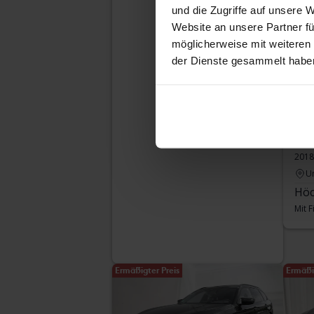
und die Zugriffe auf unsere 
Website an unsere Partner fü
möglicherweise mit weiteren
der Dienste gesammelt habe
Ge
BMW
520d
2018
U
Höc
Mit 
Ermäßigter Preis
Ermäßi