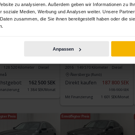
Website zu analysieren. Außerdem geben wir Informationen zu I
r soziale Medien, Werbung und Analysen weiter. Unsere Partner
 Daten zusammen, die Sie ihnen bereitgestellt haben oder die s
n.
testet
Getestet
Anpassen
 5-serien
BMW X4
 xDrive Sedan, G30
xDrive 20d, F26
128 520 Kilometer
Diesel
2016
149 570 Kilometer
Diesel
meå
Åkersberga (Runö)
hstgebot:
162 500 SEK
Direkt kaufen
187 800 SEK
Finanzierung
1 384 SEK/Monat
198 900 SEK
Mit Finanzierung
1 601 SEK/Monat
gter Preis
Ermäßigter Preis