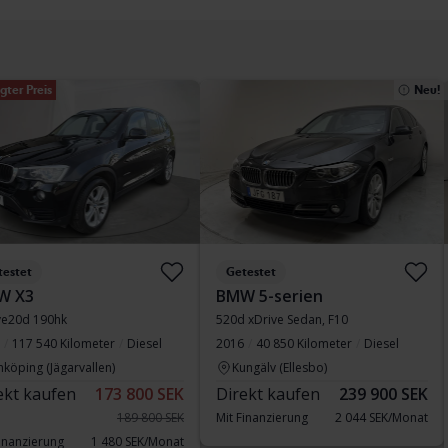
gter Preis
Neu!
testet
Getestet
W X3
BMW 5-serien
ve20d 190hk
520d xDrive Sedan, F10
117 540 Kilometer
Diesel
2016
40 850 Kilometer
Diesel
nköping (Jägarvallen)
Kungälv (Ellesbo)
ekt kaufen
173 800 SEK
Direkt kaufen
239 900 SEK
189 800 SEK
Mit Finanzierung
2 044 SEK/Monat
Finanzierung
1 480 SEK/Monat