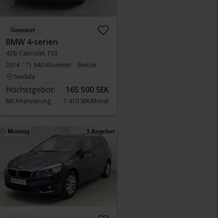
Getestet
BMW 4-serien
428i Cabriolet, F33
2014
71 940 Kilometer
Benzin
Svedala
Höchstgebot:
165 500 SEK
Mit Finanzierung
1 410 SEK/Monat
Montag
1 Angebot