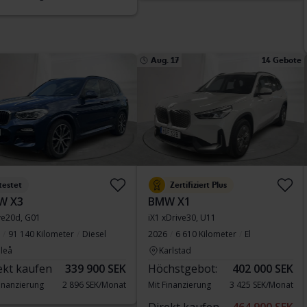
Aug. 17
14 Gebote
testet
Zertifiziert Plus
W X3
BMW X1
ve20d, G01
iX1 xDrive30, U11
91 140 Kilometer
Diesel
2026
6 610 Kilometer
El
leå
Karlstad
ekt kaufen
339 900 SEK
Höchstgebot:
402 000 SEK
Finanzierung
2 896 SEK/Monat
Mit Finanzierung
3 425 SEK/Monat