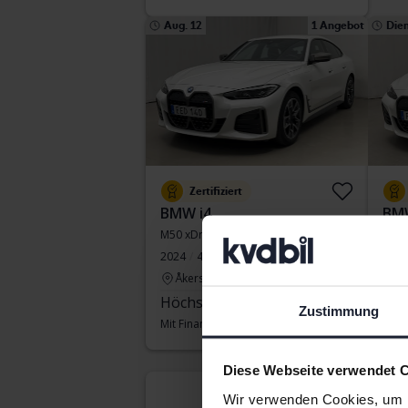
Aug. 12
1 Angebot
Die
Zertifiziert
BMW i4
BMW
M50 xDrive, G26
M50 
2024
45 130 Kilometer
El
2024
Åkersberga (Runö)
Å
Höchstgebot:
262 000 SEK
Höc
Zustimmung
Mit Finanzierung
2 232 SEK/Monat
Mit 
Diese Webseite verwendet 
Die
Wir verwenden Cookies, um I