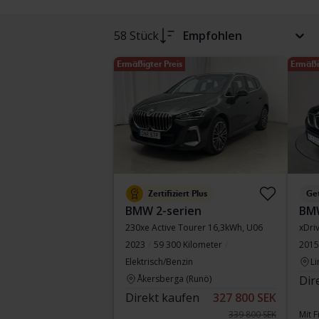
58 Stück
Empfohlen
Ermäßigter Preis
Ermäßi
Zertifiziert Plus
Ge
BMW 2-serien
BM
230xe Active Tourer 16,3kWh, U06
xDri
2023
59 300 Kilometer
2015
Elektrisch/Benzin
Li
Åkersberga (Runö)
Dir
Direkt kaufen
327 800 SEK
339 800 SEK
Mit 