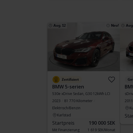
Aug. 12
Neu!
Aug.
Zertifiziert
Ge
BMW 5-serien
BM
530e xDrive Sedan, G30 12kWh LCI
sDri
2023
81 770 Kilometer
2011
Elektrisch/Benzin
Ku
Karlstad
Sta
Startpreis
190 000 SEK
Mit Finanzierung
1 619 SEK/Monat