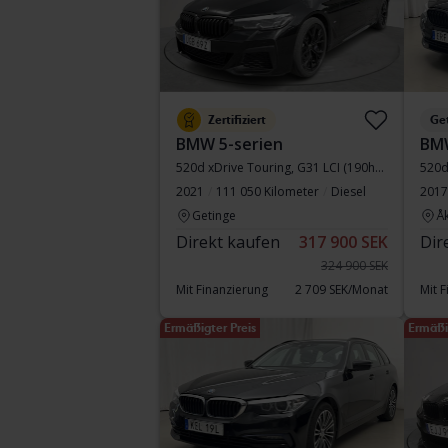
Zertifiziert
Ge
BMW 5-serien
BMW
520d xDrive Touring, G31 LCI (190hk+11hk)
520d
2021
111 050 Kilometer
Diesel
2017
Getinge
Å
Direkt kaufen
317 900 SEK
Dir
324 900 SEK
Mit Finanzierung
2 709 SEK/Monat
Mit 
Ermäßigter Preis
Ermäßi