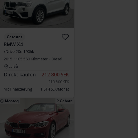
Getestet
BMW X4
xDrive 20d 190hk
2015
105 580 Kilometer
Diesel
Luleå
Direkt kaufen
212 800 SEK
219 800 SEK
Mit Finanzierung
1 814 SEK/Monat
Montag
9 Gebote