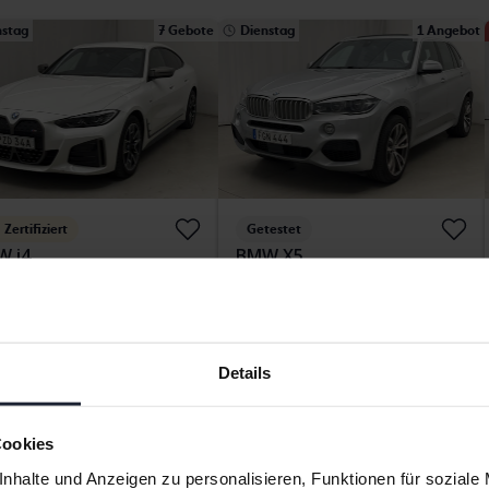
nstag
7 Gebote
Dienstag
1 Angebot
Zertifiziert
Getestet
 i4
BMW X5
xDrive, G26
xDrive40e, F15
71 020 Kilometer
El
2017
144 950 Kilometer
kersberga (Runö)
Elektrisch/Benzin
hstgebot:
266 000 SEK
Åkersberga (Runö)
Details
Höchstgebot:
141 000 SEK
Finanzierung
2 267 SEK/Monat
Mit Finanzierung
1 202 SEK/Monat
Cookies
nstag
21 Gebote
Ermäßigter Preis
nhalte und Anzeigen zu personalisieren, Funktionen für soziale