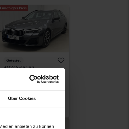
Ermäßigter Preis
Getestet
BMW 5-serien
520d xDrive Touring, G31 LCI (190hk+11hk)
2021
70 980 Kilometer
Diesel
Åkersberga (Runö)
Direkt kaufen
356 900 SEK
Über Cookies
359 900 SEK
Mit Finanzierung
3 041 SEK/Monat
Ermäßigter Preis
 Medien anbieten zu können