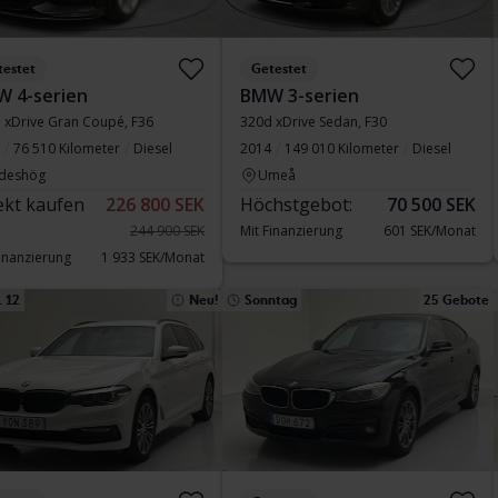
testet
Getestet
 4-serien
BMW 3-serien
 xDrive Gran Coupé, F36
320d xDrive Sedan, F30
76 510 Kilometer
Diesel
2014
149 010 Kilometer
Diesel
deshög
Umeå
ekt kaufen
226 800 SEK
Höchstgebot:
70 500 SEK
244 900 SEK
Mit Finanzierung
601 SEK/Monat
Finanzierung
1 933 SEK/Monat
 12
Neu!
Sonntag
25 Gebote