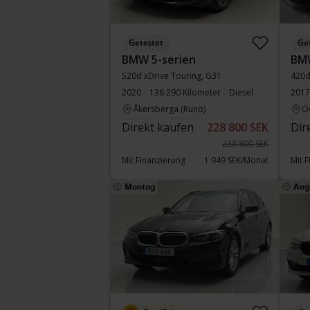
Getestet
Ge
BMW 5-serien
BMW
520d xDrive Touring, G31
420d
2020
136 290 Kilometer
Diesel
2017
Åkersberga (Runö)
Ö
Direkt kaufen
228 800 SEK
Dir
238 800 SEK
Mit Finanzierung
1 949 SEK/Monat
Mit 
Montag
Aug.