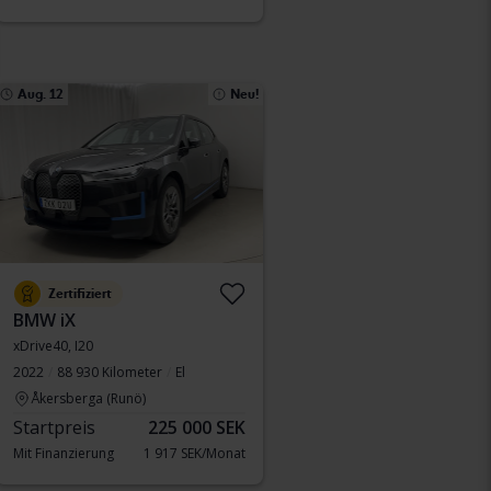
Aug. 12
Neu!
Zertifiziert
BMW iX
xDrive40, I20
2022
88 930 Kilometer
El
Åkersberga (Runö)
Startpreis
225 000 SEK
Mit Finanzierung
1 917 SEK/Monat