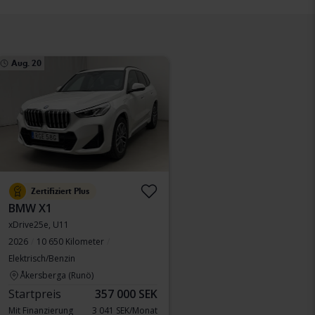
Aug. 20
Zertifiziert Plus
BMW X1
xDrive25e, U11
2026
10 650 Kilometer
Elektrisch/Benzin
Åkersberga (Runö)
Startpreis
357 000 SEK
Mit Finanzierung
3 041 SEK/Monat