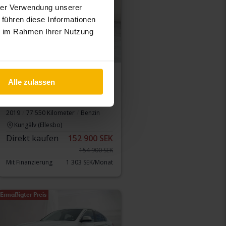
hrer Verwendung unserer
 führen diese Informationen
ie im Rahmen Ihrer Nutzung
Zertifiziert
Alle zulassen
BMW 1-serien
118i 5dr, F20
2019
77 550 Kilometer
Benzin
Kungälv (Ellesbo)
Direkt kaufen
152 900 SEK
154 900 SEK
Mit Finanzierung
1 303 SEK/Monat
Ermäßigter Preis