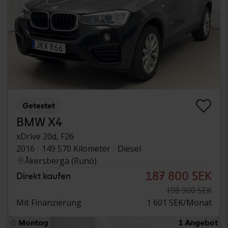
Getestet
BMW X4
xDrive 20d, F26
2016
149 570 Kilometer
Diesel
Åkersberga (Runö)
187 800 SEK
Direkt kaufen
198 900 SEK
Mit Finanzierung
1 601 SEK/Monat
Montag
1 Angebot