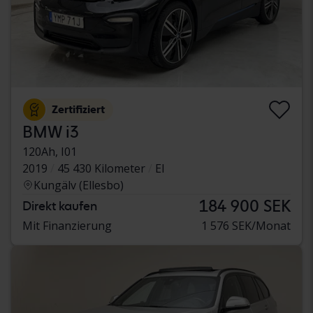
Zertifiziert
BMW i3
120Ah, I01
2019
45 430 Kilometer
El
Kungälv (Ellesbo)
184 900 SEK
Direkt kaufen
Mit Finanzierung
1 576 SEK/Monat