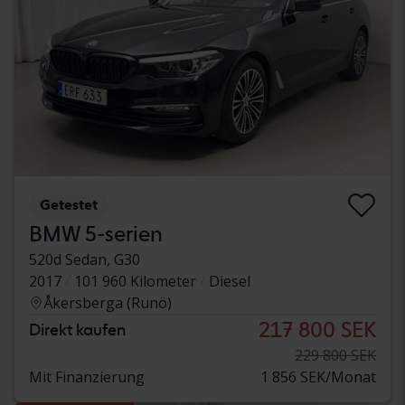
Getestet
BMW 5-serien
520d Sedan, G30
2017
101 960 Kilometer
Diesel
Åkersberga (Runö)
217 800 SEK
Direkt kaufen
229 800 SEK
Mit Finanzierung
1 856 SEK/Monat