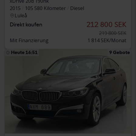
xDrive 20d 190hk
2015
105 580 Kilometer
Diesel
Luleå
212 800 SEK
Direkt kaufen
219 800 SEK
Mit Finanzierung
1 814 SEK/Monat
Heute 16:51
9 Gebote