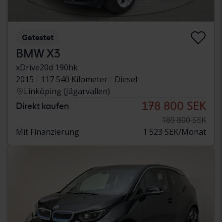
Getestet
BMW X3
xDrive20d 190hk
2015
117 540 Kilometer
Diesel
Linköping (Jägarvallen)
178 800 SEK
Direkt kaufen
189 800 SEK
Mit Finanzierung
1 523 SEK/Monat