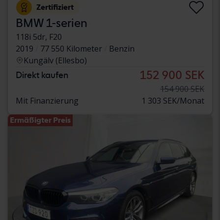
Zertifiziert
BMW 1-serien
118i 5dr, F20
2019
77 550 Kilometer
Benzin
Kungälv (Ellesbo)
152 900 SEK
Direkt kaufen
154 900 SEK
Mit Finanzierung
1 303 SEK/Monat
Ermäßigter Preis