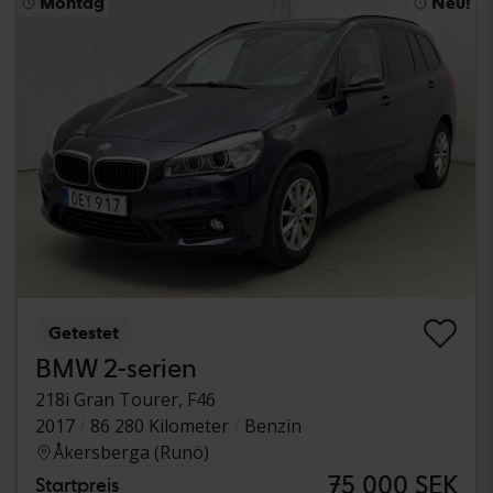
Montag
Neu!
Getestet
BMW 2-serien
218i Gran Tourer, F46
2017
86 280 Kilometer
Benzin
Åkersberga (Runö)
75 000 SEK
Startpreis