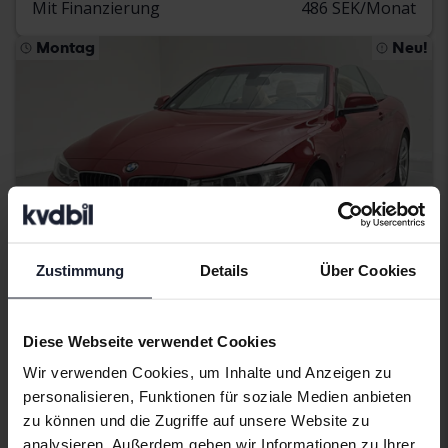
Mit Finanzierung
486 SEK/Monat
Montag
Neu!
Zustimmung
Details
Über Cookies
Diese Webseite verwendet Cookies
Getestet
Wir verwenden Cookies, um Inhalte und Anzeigen zu
BMW 4-serien
personalisieren, Funktionen für soziale Medien anbieten
428i Cabriolet, F33
zu können und die Zugriffe auf unsere Website zu
2014
71 940 Kilometer
Benzin
analysieren. Außerdem geben wir Informationen zu Ihrer