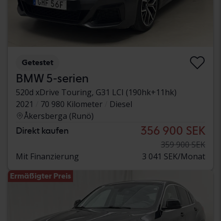
Getestet
BMW 5-serien
520d xDrive Touring, G31 LCI (190hk+11hk)
2021
70 980 Kilometer
Diesel
Åkersberga (Runö)
356 900 SEK
Direkt kaufen
359 900 SEK
Mit Finanzierung
3 041 SEK/Monat
Ermäßigter Preis