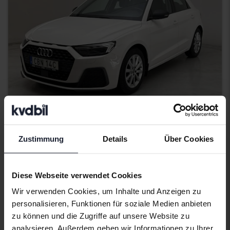
Getestet
Zustimmung
Details
Über Cookies
Audi A1
Sportback 30 TFSI
2020
69 210 Kilometer
Benzin
Diese Webseite verwendet Cookies
Kungälv (Ellesbo)
Wir verwenden Cookies, um Inhalte und Anzeigen zu
154 900 SEK
Direkt kaufen
personalisieren, Funktionen für soziale Medien anbieten
159 900 SEK
zu können und die Zugriffe auf unsere Website zu
Mit Finanzierung
1 320 SEK/Monat
analysieren. Außerdem geben wir Informationen zu Ihrer