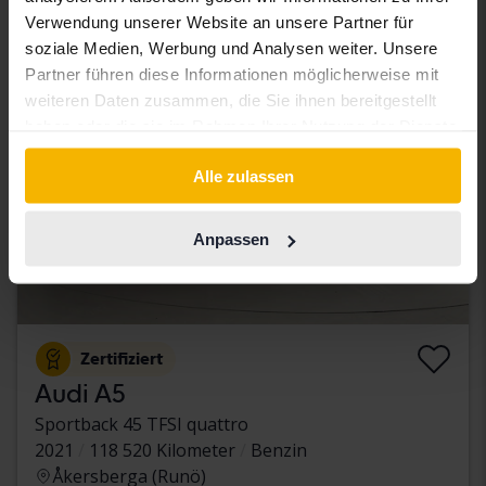
Verwendung unserer Website an unsere Partner für
Ermäßigter Preis
soziale Medien, Werbung und Analysen weiter. Unsere
Partner führen diese Informationen möglicherweise mit
weiteren Daten zusammen, die Sie ihnen bereitgestellt
haben oder die sie im Rahmen Ihrer Nutzung der Dienste
gesammelt haben.
Alle zulassen
Anpassen
Zertifiziert
Audi A5
Sportback 45 TFSI quattro
2021
118 520 Kilometer
Benzin
Åkersberga (Runö)