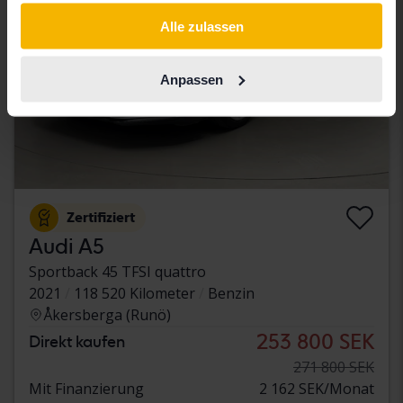
gesammelt haben.
Alle zulassen
Anpassen
Zertifiziert
Audi A5
Sportback 45 TFSI quattro
2021
118 520 Kilometer
Benzin
Åkersberga (Runö)
253 800 SEK
Direkt kaufen
271 800 SEK
Mit Finanzierung
2 162 SEK/Monat