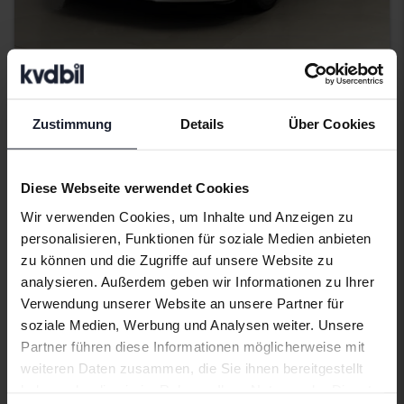
Zertifiziert
Audi A5
Zustimmung
Details
Über Cookies
2.0 TDI Coupé quattro
2018
105 600 Kilometer
Diesel
Åkersberga (Runö)
Diese Webseite verwendet Cookies
130 000 SEK
Höchstgebot:
Wir verwenden Cookies, um Inhalte und Anzeigen zu
Mit Finanzierung
1 108 SEK/Monat
personalisieren, Funktionen für soziale Medien anbieten
zu können und die Zugriffe auf unsere Website zu
229 800 SEK
Direkt kaufen
analysieren. Außerdem geben wir Informationen zu Ihrer
244 800 SEK
Verwendung unserer Website an unsere Partner für
Mit Finanzierung
1 958 SEK/Monat
soziale Medien, Werbung und Analysen weiter. Unsere
Partner führen diese Informationen möglicherweise mit
Ermäßigter Preis
weiteren Daten zusammen, die Sie ihnen bereitgestellt
haben oder die sie im Rahmen Ihrer Nutzung der Dienste