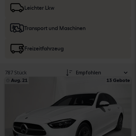
der Fahrzeugbeschreibung. Lesen Sie mehr über den
Kauf
von Pkw und leichten Nutzfahrzeugen
sowie
Leichter Lkw
von Baumaschinen, Lkw und Wohnmobilen
.
Transport und Maschinen
Freizeitfahrzeug
787 Stück
Empfohlen
Aug. 21
13 Gebote