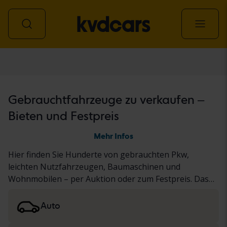
Alle Fahrzeuge
Gebrauchtfahrzeuge zu verkaufen –
Bieten und Festpreis
Mehr Infos
Hier finden Sie Hunderte von gebrauchten Pkw,
leichten Nutzfahrzeugen, Baumaschinen und
Wohnmobilen – per Auktion oder zum Festpreis. Das
Fahrzeug wurde entweder unserem gründlichen KVD-
Test unterzogen oder nach einem standardisierten
Auto
Protokoll dokumentiert. Die Ergebnisse finden Sie in