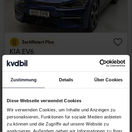
Zertifiziert Plus
KIA EV6
AWD
2022
30 700 Kilometer
El
Kungälv (Ellesbo)
Zustimmung
Details
Über Cookies
406 900 SEK
Direkt kaufen
409 900 SEK
Mit Finanzierung
3 467 SEK/Monat
Diese Webseite verwendet Cookies
Mittwoch
21 Gebote
Wir verwenden Cookies, um Inhalte und Anzeigen zu
personalisieren, Funktionen für soziale Medien anbieten
zu können und die Zugriffe auf unsere Website zu
analysieren. Außerdem geben wir Informationen zu Ihrer