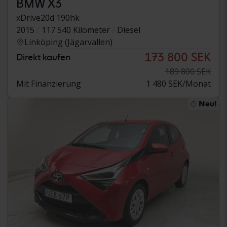
BMW X3
xDrive20d 190hk
2015
117 540 Kilometer
Diesel
Linköping (Jägarvallen)
173 800 SEK
Direkt kaufen
189 800 SEK
Mit Finanzierung
1 480 SEK/Monat
Neu!