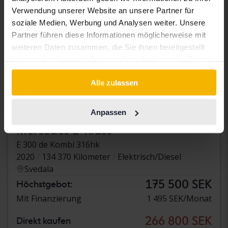
Verwendung unserer Website an unsere Partner für
soziale Medien, Werbung und Analysen weiter. Unsere
Partner führen diese Informationen möglicherweise mit
weiteren Daten zusammen, die Sie ihnen bereitgestellt
haben oder die sie im Rahmen Ihrer Nutzung der Dienste
gesammelt haben.
Alle zulassen
Anpassen
Getestet
Mercedes E-Klass
E 300 de Kombi 316hk
2020
134 370 Kilometer
Elektrisch/Diesel
Svedala
175 500 SEK
Höchstgebot:
Mit Finanzierung
1 495 SEK/Monat
266 800 SEK
Direkt kaufen