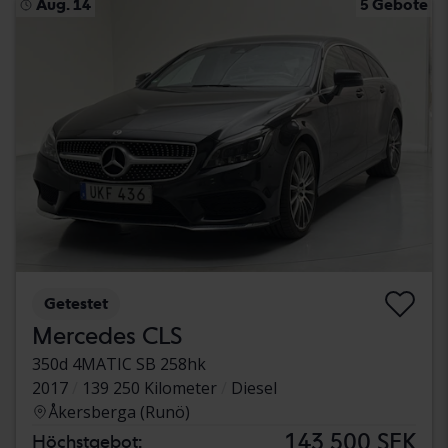
Aug. 14
5 Gebote
Getestet
Mercedes CLS
350d 4MATIC SB 258hk
2017
139 250 Kilometer
Diesel
Åkersberga (Runö)
143 500 SEK
Höchstgebot: