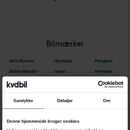
Bilmærker
Alfa Romeo
Hyundai
Peugeot
Aston Martin
Iveco
Polestar
Audi
Jaguar
Porsche
Bentley
Jeep
Renault
Samtykke
Detaljer
Om
BMW
KIA
Rolls-Royce
BYD
Land Rover
Saab
Denne hjemmeside bruger cookies
Cadillac
Lexus
SEAT