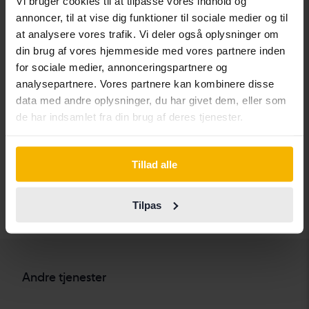
Vi bruger cookies til at tilpasse vores indhold og
Chevrolet
Lynk&Co
Skoda
annoncer, til at vise dig funktioner til sociale medier og til
at analysere vores trafik. Vi deler også oplysninger om
Chrysler
Maserati
Subaru
din brug af vores hjemmeside med vores partnere inden
Citroen
Mazda
Suzuki
for sociale medier, annonceringspartnere og
analysepartnere. Vores partnere kan kombinere disse
Dacia
Mercedes
Tesla
data med andre oplysninger, du har givet dem, eller som
Dodge
MG
Toyota
de har indsamlet fra din brug af deres tjenester.
Ferrari
MINI
Volkswagen
Fiat
Mitsubishi
Volvo
Tillad alle
Ford
Nissan
Tilpas
Honda
Opel
Andre tjenester