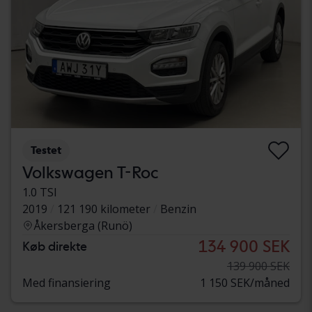
Testet
Volkswagen T-Roc
1.0 TSI
2019
121 190 kilometer
Benzin
Åkersberga (Runö)
134 900 SEK
Køb direkte
139 900 SEK
Med finansiering
1 150 SEK/måned