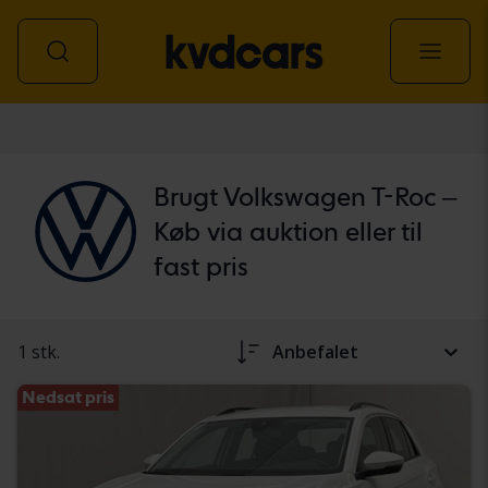
personbil
Brugt Volkswagen T-Roc –
Køb via auktion eller til
fast pris
1 stk.
Anbefalet
Nedsat pris