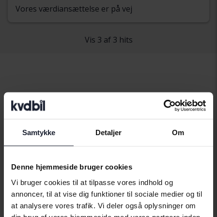
Vores værdiansættelse er på vej
Vis 3 af 3 hits
Køretøjer
Honda
Civic
Hondamodeller
Samtykke
Detaljer
Om
Honda Accord
Honda CR-V
Honda Jazz
Honda Civic
Honda HR-V
Denne hjemmeside bruger cookies
Vi bruger cookies til at tilpasse vores indhold og
annoncer, til at vise dig funktioner til sociale medier og til
at analysere vores trafik. Vi deler også oplysninger om
din brug af vores hjemmeside med vores partnere inden