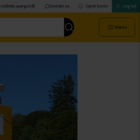
 stillede spørgsmål
Kontakt os
Opret konto
Log ind
Menu