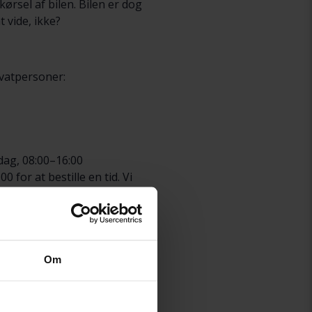
ørsel af bilen. Bilen er dog
t vide, ikke?
ivatpersoner:
dag, 08:00–16:00
for at bestille en tid. Vi
r den bookede tid:
Om