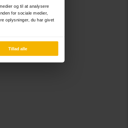
 medier og til at analysere
dag, 08:00–16:00
nden for sociale medier,
0 00
e oplysninger, du har givet
wish.
Tillad alle