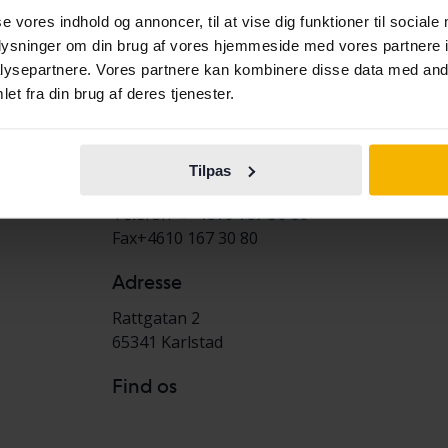
Afvigende åbningstider
se vores indhold og annoncer, til at vise dig funktioner til sociale
W.30–32: kun åbent mandag, tirsdag og tors
oplysninger om din brug af vores hjemmeside med vores partnere i
Book din tid i kundecenteret på +4610-167 3
ysepartnere. Vores partnere kan kombinere disse data med andr
et fra din brug af deres tjenester.
Betalingsmuligheder
Her kan du betale via bankoverførsel eller S
Tilpas
Kontakt
Telefon
+4610 167 30 00
Fax
+4610 167 30 80
Adresse
Rattgatan 2
65341
Karlstad
Find os