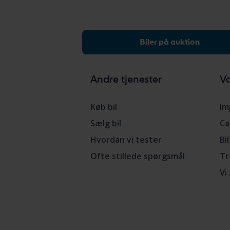
Biler på auktion
Andre tjenester
Vo
Køb bil
Im
Sælg bil
Ca
Hvordan vi tester
Bi
Ofte stillede spørgsmål
Tr
Vi