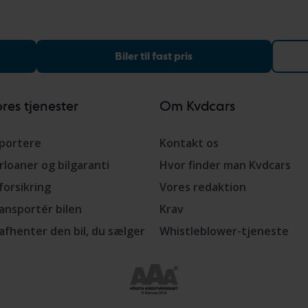
Biler til fast pris
res tjenester
Om Kvdcars
portere
Kontakt os
rloaner og bilgaranti
Hvor finder man Kvdcars
lforsikring
Vores redaktion
ansportér bilen
Krav
 afhenter den bil, du sælger
Whistleblower-tjeneste