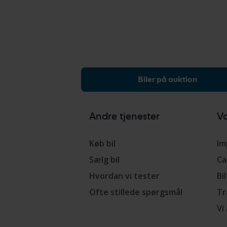
Biler på auktion
Andre tjenester
Vo
Køb bil
Im
Sælg bil
Ca
Hvordan vi tester
Bi
Ofte stillede spørgsmål
Tr
Vi