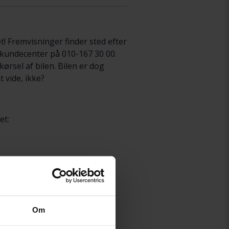
et! Fremvisninger finder sted efter
s kundecenter på 010-167 30 00.
ørsel af bilen. Bilen er dog
t vide, ikke?
et:
:00
r at bestille en tid.
ksomheder.
Om