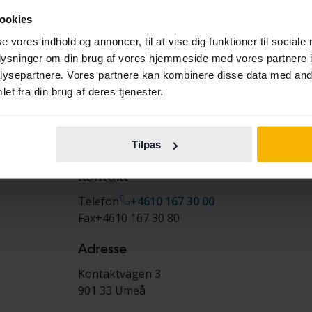
På denne facilitet kan du afhente din bil efte
ookies
Mandag-fredag: 09:00-16:00
Lukket til frokost 12:00-13:00
se vores indhold og annoncer, til at vise dig funktioner til sociale
Afvigende åbningstider
oplysninger om din brug af vores hjemmeside med vores partnere i
W.29–32: kun åbent om mandagen, 09:00–16
ysepartnere. Vores partnere kan kombinere disse data med andr
Book din tid i kundecenteret på 010-167 30 0
et fra din brug af deres tjenester.
Betalingsmuligheder
Her kan du betale via bankoverførsel eller S
Tilpas
Kontakt
Telefon
+4610 167 30 00
Fax
+4610 167 30 80
Adresse
Kontaktvägen 3
901 33
Umeå