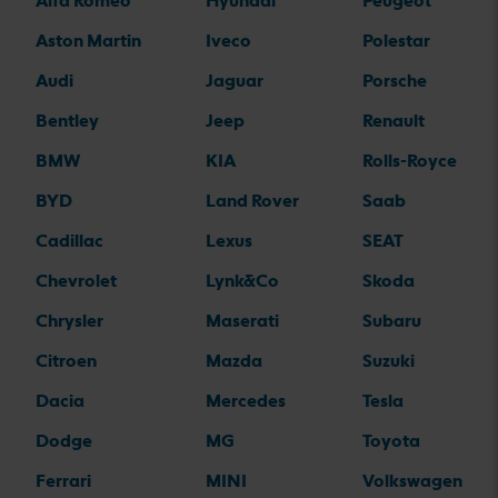
Alfa Romeo
Hyundai
Peugeot
Aston Martin
Iveco
Polestar
Audi
Jaguar
Porsche
Bentley
Jeep
Renault
BMW
KIA
Rolls-Royce
BYD
Land Rover
Saab
Cadillac
Lexus
SEAT
Chevrolet
Lynk&Co
Skoda
Chrysler
Maserati
Subaru
Citroen
Mazda
Suzuki
Dacia
Mercedes
Tesla
Dodge
MG
Toyota
Ferrari
MINI
Volkswagen