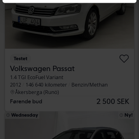
Testet
Volkswagen Passat
1.4 TGI EcoFuel Variant
2012
146 640 kilometer
Benzin/Methan
Åkersberga (Runö)
2 500 SEK
Førende bud
Wednesday
Ny!