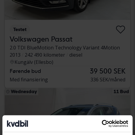
Testet
Volkswagen Passat
2.0 TDI BlueMotion Technology Variant 4Motion
2013
242 490 kilometer
diesel
Kungälv (Ellesbo)
39 500 SEK
Førende bud
Med finansiering
336 SEK/måned
Wednesday
11 Bud