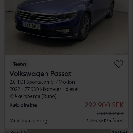
Testet
Volkswagen Passat
2.0 TDI Sportscombi 4Motion
2022
77 990 kilometer
diesel
Åkersberga (Runö)
292 900 SEK
Køb direkte
294 900 SEK
Med finansiering
2 496 SEK/måned
Aug 13
16 Bud