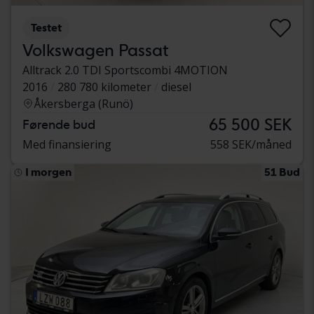
Testet
Volkswagen Passat
Alltrack 2.0 TDI Sportscombi 4MOTION
2016
280 780 kilometer
diesel
Åkersberga (Runö)
65 500 SEK
Førende bud
Med finansiering
558 SEK/måned
I morgen
51 Bud