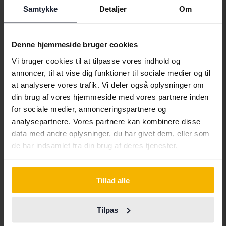
Samtykke
Detaljer
Om
Denne hjemmeside bruger cookies
Vi bruger cookies til at tilpasse vores indhold og
annoncer, til at vise dig funktioner til sociale medier og til
Testet
at analysere vores trafik. Vi deler også oplysninger om
Volkswagen Passat
din brug af vores hjemmeside med vores partnere inden
2.0 TDI BlueMotion Technology Variant 4Motion
for sociale medier, annonceringspartnere og
2011
299 470 kilometer
diesel
analysepartnere. Vores partnere kan kombinere disse
Getinge
data med andre oplysninger, du har givet dem, eller som
17 500 SEK
de har indsamlet fra din brug af deres tjenester.
Førende bud
Tuesday
5 Bud
Tillad alle
Tilpas