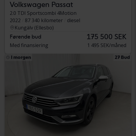
Volkswagen Passat
2.0 TDI Sportscombi 4Motion
2022
87 340 kilometer
diesel
Kungälv (Ellesbo)
175 500 SEK
Førende bud
Med finansiering
1 495 SEK/måned
I morgen
27 Bud