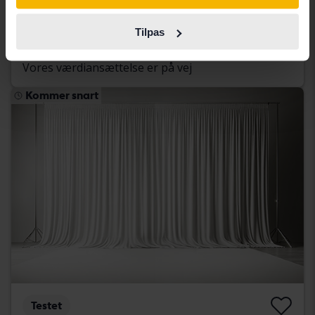
2018
53 240 kilometer
Benzin
Åkersberga (Runö)
Tilpas
Kommer snart
Startpris
Vores værdiansættelse er på vej
Kommer snart
Testet