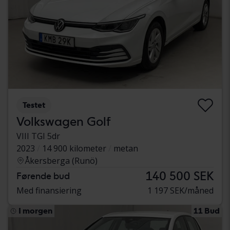
Testet
Volkswagen Golf
VIII TGI 5dr
2023
14 900 kilometer
metan
Åkersberga (Runö)
140 500 SEK
Førende bud
Med finansiering
1 197 SEK/måned
I morgen
11 Bud