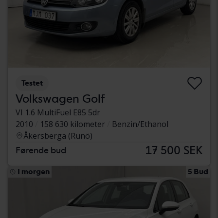
Testet
Volkswagen Golf
VI 1.6 MultiFuel E85 5dr
2010
158 630 kilometer
Benzin/Ethanol
Åkersberga (Runö)
17 500 SEK
Førende bud
I morgen
5 Bud