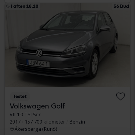
I aften 18:10
36 Bud
Testet
Volkswagen Golf
VII 1.0 TSI 5dr
2017
157 700 kilometer
Benzin
Åkersberga (Runö)