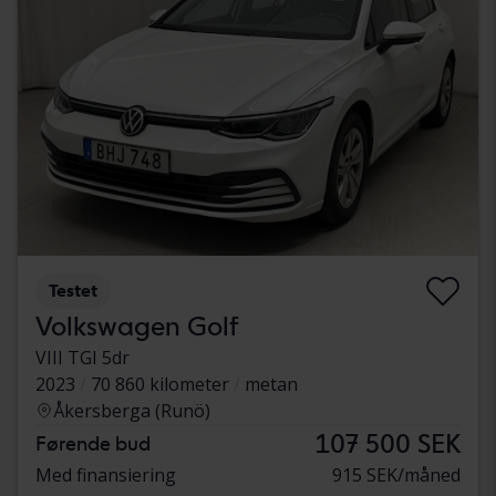
Testet
Volkswagen Golf
VIII TGI 5dr
2023
70 860 kilometer
metan
Åkersberga (Runö)
107 500 SEK
Førende bud
Med finansiering
915 SEK/måned