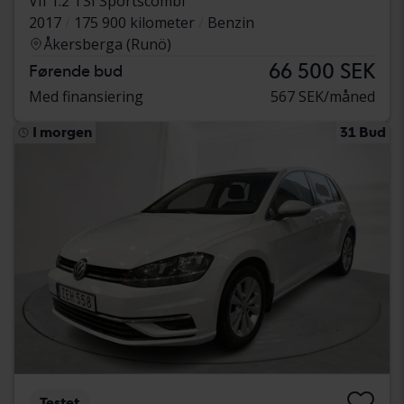
VII 1.2 TSI Sportscombi
2017
175 900 kilometer
Benzin
Åkersberga (Runö)
66 500 SEK
Førende bud
Med finansiering
567 SEK/måned
I morgen
31 Bud
Testet