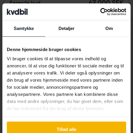
67 000 SEK
Førende bud
Med finansiering
571 SEK/måned
Kommer snart
Samtykke
Detaljer
Om
Denne hjemmeside bruger cookies
Vi bruger cookies til at tilpasse vores indhold og
annoncer, til at vise dig funktioner til sociale medier og til
at analysere vores trafik. Vi deler også oplysninger om
din brug af vores hjemmeside med vores partnere inden
for sociale medier, annonceringspartnere og
analysepartnere. Vores partnere kan kombinere disse
data med andre oplysninger, du har givet dem, eller som
de har indsamlet fra din brug af deres tjenester.
Testet
Volkswagen Golf
Tillad alle
VII 1.0 TSI 5dr